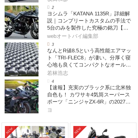
ヨシムラ「KATANA 1135R」詳細解
説｜コンプリートカスタムの手法で
5台のみを製作した究極の銘刀【ヨ
シムラ伝】
webオートバイ編集部
なんとR値8.5という高性能エアマッ
ト「TRI-FLEC8」が凄い。分厚く寝
心地も良くてコンパクトなオールシ
ーズン対応マットを試してみた〈若
若林浩志
林浩志のスーパー・カブカブ・ダイ
アリーズ Vol.385〉
【速報】充実のブラック系に北米独
自色も！ カワサキ4気筒スーパース
ポーツ「ニンジャZX-6R」の2027年
モデルを発表、2気筒ニンジャも出
ヨ
たよ【海外】