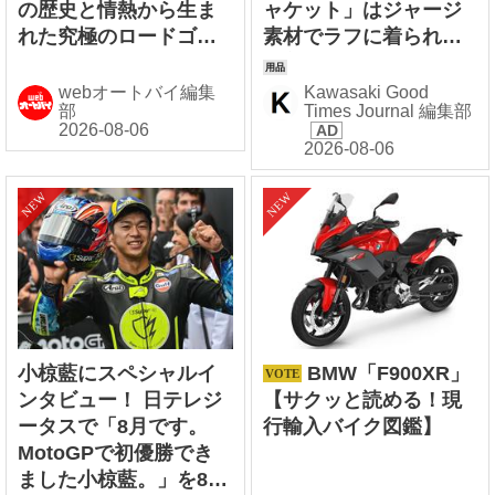
の歴史と情熱から生ま
ャケット」はジャージ
れた究極のロードゴー
素材でラフに着られる
イング・レーサー【ヨ
【着用レビュー】
シムラ伝】
webオートバイ編集
Kawasaki Good
部
Times Journal 編集部
小椋藍にスペシャルイ
BMW「F900XR」
ンタビュー！ 日テレジ
【サクッと読める！現
ータスで「8月です。
行輸入バイク図鑑】
MotoGPで初優勝でき
ました小椋藍。」を8/6