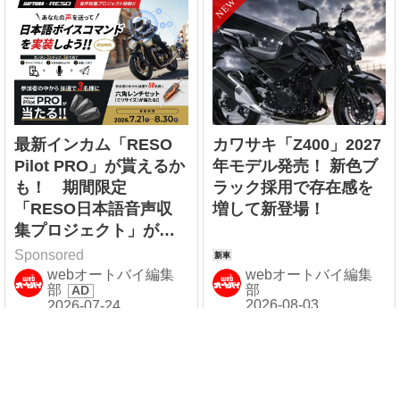
最新インカム「RESO
カワサキ「Z400」2027
Pilot PRO」が貰えるか
年モデル発売！ 新色ブ
も！ 期間限定
ラック採用で存在感を
「RESO日本語音声収
増して新登場！
集プロジェクト」がス
タート！
Sponsored
webオートバイ編集
webオートバイ編集
部
部
連載企画