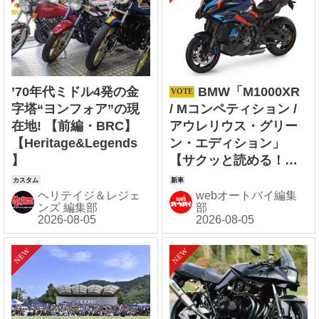
’70年代ミドル4発の金
BMW「M1000XR
字塔“ヨンフォア”の現
/ Mコンペティション /
在地! 【前編・BRC】
アウレリウス・グリー
【Heritage&Legends
ン・エディション」
】
【サクッと読める！現
行輸入バイク図鑑】
ヘリテイジ＆レジェ
webオートバイ編集
ンズ 編集部
部