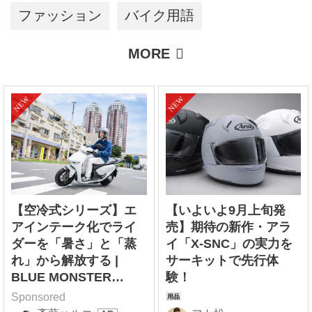
ファッション
バイク用語
【空冷式シリーズ】エ
【いよいよ9月上旬発
アインテーク化でライ
売】期待の新作・アラ
ダーを「暑さ」と「蒸
イ「X-SNC」の実力を
れ」から解放する |
サーキットで先行体
BLUE MONSTER
験！
CLOTHING
Sponsored