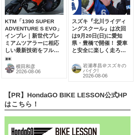
KTM「1390 SUPER
スズキ『北川ライディ
ADVENTURE S EVO」
ングスクール』は次回
インプレ｜新世代プレ
は9月20日(日)に愛知
ミアムツアラーに相応
県・豊橋で開催！ 愛車
しい最新技術をフルに
と安全に楽しく走ろ
投入
う！【スズキのバイ
ク！ のイベントニュー
岩瀬孝昌＠スズキの
横田和彦
バイク!
ス】
【PR】HondaGO BIKE LESSON公式HP
はこちら！