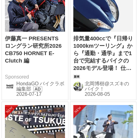
伊藤真一 PRESENTS
排気量400ccで『日帰り
ロングラン研究所2026
1000kmツーリング』か
CB750 HORNET E-
ら『通勤・通学』まで1
Clutch 編
台で完結するバイクの
2026モデル登場！ 仕様
変更を受けても価格は
Sponsored
すえ置き!? 今となって
HondaGO バイクラボ
北岡博樹@スズキの
編集部
バイク！
は逆にリーズナブルか
も……【スズキのバイ
ク！ の新車ニュース】