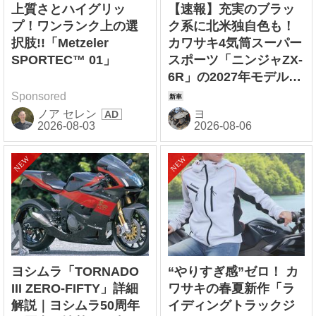
上質さとハイグリッ
【速報】充実のブラッ
プ！ワンランク上の選
ク系に北米独自色も！
択肢!!「Metzeler
カワサキ4気筒スーパー
SPORTEC™ 01」
スポーツ「ニンジャZX-
6R」の2027年モデルを
発表、2気筒ニンジャも
Sponsored
出たよ【海外】
ノア セレン
ヨ
ヨシムラ「TORNADO
“やりすぎ感”ゼロ！ カ
III ZERO-FIFTY」詳細
ワサキの春夏新作「ラ
解説｜ヨシムラ50周年
イディングトラックジ