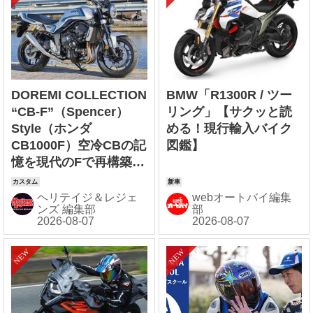
DOREMI COLLECTION
BMW「R1300R / ツー
“CB-F”（Spencer）
リング」【サクッと読
Style（ホンダ
める！現行輸入バイク
CB1000F）空冷CBの記
図鑑】
憶を現代のFで再構築す
る“CB-F
Style”【Heritage&Leg
ヘリテイジ＆レジェ
webオートバイ編集
ンズ 編集部
部
ends】