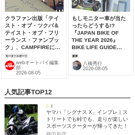
クラファン出版「テイ
もしモニター車が当た
スト・オブ・ツクバ＆
ったらどうする!?
テイスト・オブ・フリ
『JAPAN BIKE OF
ーランス・ファンブッ
THE YEAR 2026』
ク」、CAMPFIREにて
BIKE LIFE GUIDE
募集開始！
【HONDA ICON e:
編】
webオートバイ編集
八橋秀行
部
ヤマハ「シグナス X」インプレ｜ス
トリートでも峠でも、走りが楽しい
スポーツスクーターが帰ってきた！
横田和彦