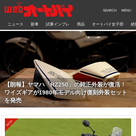
ニュース
新車
試乗インプレ
用品
オートバイ女子部
絶
【電撃試乗！】ホンダ「CB500 SUPER FOUR
【朗報】ヤマハ「RZ250」の純正外装が復活！
E-Clutch」インプレ｜400発売まで待ちきれな
ワイズギアが1980年モデル向け復刻外装セット
い！ ひと足先に新世代スーパーフォアに速攻試
を発売
乗！