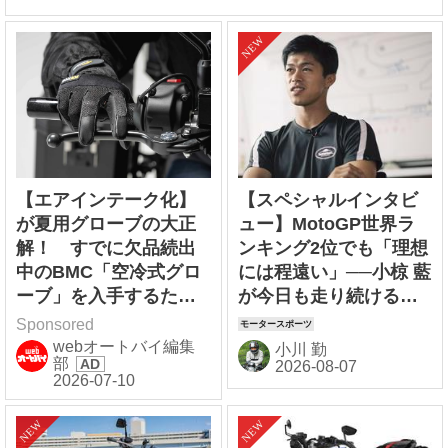
【エアインテーク化】
【スペシャルインタビ
が夏用グローブの大正
ュー】MotoGP世界ラ
解！ すでに欠品続出
ンキング2位でも「理想
中のBMC「空冷式グロ
には程遠い」──小椋 藍
ーブ」を入手するため
が今日も走り続ける理
に2りんかんへ急げ！
由
Sponsored
webオートバイ編集
小川 勤
部