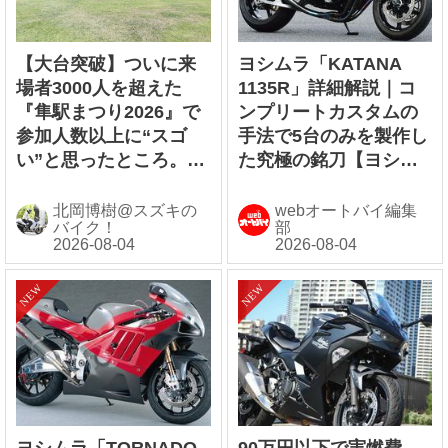
【大台突破】ついに来
ヨシムラ「KATANA
場者3000人を超えた
1135R」詳細解説｜コ
『隼駅まつり2026』で
ンプリートカスタムの
参加人数以上に“スゴ
手法で5台のみを製作し
い”と思ったところ。
た究極の銘刀【ヨシム
【スズキのバイク！ の
ラ伝】
イベントニュース／隼
北岡博樹@スズキの
webオートバイ編集
バイク！
部
駅まつり2026】
ヨシムラ「TORNADO
90万円以下で実燃費