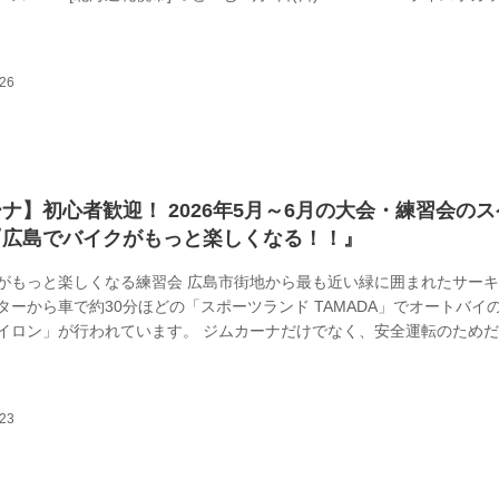
戦 [宮城] エビスサーキット ドリフトランド https://motogym-thk.co
杯 第2戦 [兵庫] ちくさ高原ネイチャーランド 特設会場 http://kansaipylon
 関東事務茶屋杯 第...
ナ】初心者歓迎！ 2026年5月～6月の大会・練習会の
『広島でバイクがもっと楽しくなる！！』
がもっと楽しくなる練習会 広島市街地から最も近い緑に囲まれたサー
ターから車で約30分ほどの「スポーツランド TAMADA」でオートバイ
イロン」が行われています。 ジムカーナだけでなく、安全運転のため
らベテランまで幅広いライダーが練習しています。 8の字やブレーキ、
など反復して練習できるんです。「速い」だけでなく、駐車場での取り
スムーズにできたらかっこいいですよね！ また1〜2カ月に1回は、講師
やタイム計測会などのイベントも開催しています。JAGE認定Bクラス