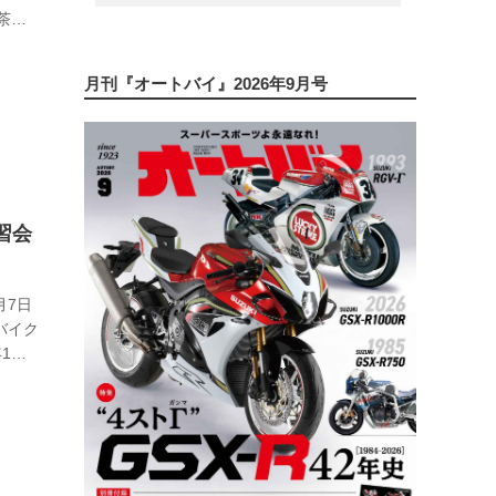
務茶屋
 2025
決まり
月刊『オートバイ』2026年9月号
習会
月7日
!バイク
年1月
第お
026