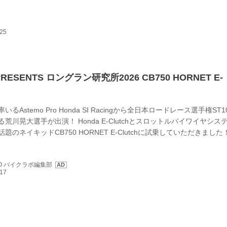
務茶屋杯 第3戦 [茨城] トミンモーターランド Bコース https://www.kant
.info 8月9日(日) 二輪ジムカーナ 北海道選手権 Rd.4 [北海道砂川市] 砂川
h.sakura...
RESENTS ロングラン研究所2026 CB750 HORNET E-
るAstemo Pro Honda SI Racingから全日本ロードレース選手権ST1
荒川晃大選手が出演！ Honda E-Clutchとスロットルバイワイヤシス
題のネイキッドCB750 HORNET E-Clutchに試乗していただきまし
サイト「HondaGO バイクラボ」で2026年7月17日に公開されたもの
ています。まとめ：宮﨑健太郎／写真：南 孝幸（初出：月刊『オート
GO バイクラボ編集部
）