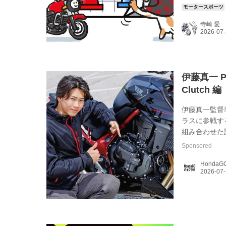
2日(日) 関東事
gymcyaya
寺崎 愛
校 http://jage-
伊藤真一 P
Clutch 編
伊藤真一監督率い
ラスに参戦する
組み合わせた話
の記事はウェブ
Sponsored
抜粋し転載し
Honda
2026年7月号