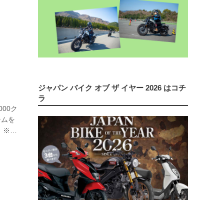
o-
自動車学
ジャパン バイク オブ ザ イヤー 2026 はコチ
ラ
000ク
テムを
た！※こ
を一部
バイ』