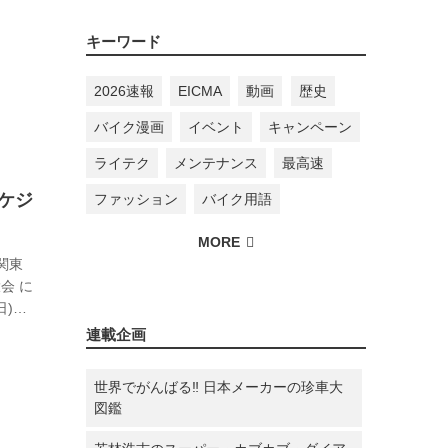
キーワード
2026速報
EICMA
動画
歴史
バイク漫画
イベント
キャンペーン
ライテク
メンテナンス
最高速
スケジ
ファッション
バイク用語
 関東
会 に
日)
連載企画
ムカー
世界でがんばる‼ 日本メーカーの珍車大
図鑑