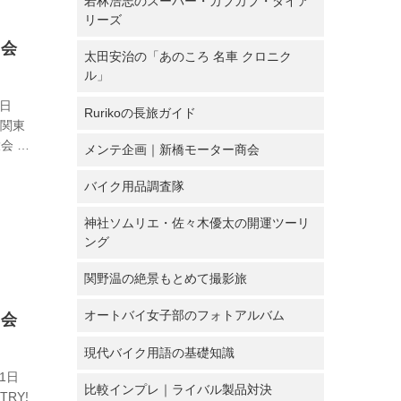
若林浩志のスーパー・カブカブ・ダイア
リーズ
習会
太田安治の「あのころ 名車 クロニク
ル」
8日
Rurikoの長旅ガイド
 関東
会 に
メンテ企画｜新橋モーター商会
le
3戦 [沖
バイク用品調査隊
神社ソムリエ・佐々木優太の開運ツーリ
ング
関野温の絶景もとめて撮影旅
オートバイ女子部のフォトアルバム
習会
現代バイク用語の基礎知識
1日
比較インプレ｜ライバル製品対決
TRY!