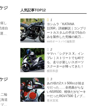
スケジ
開催し
ヨシムラ「KATANA
武雄自
1135R」詳細解説｜コンプリ
ートカスタムの手法で5台の
全運転
みを製作した究極の銘刀
走る
【ヨシムラ伝】
webオートバイ編集部
く走る
！ 自
ヤマハ「シグナス X」イン
ミスし
プレ｜ストリートでも峠で
も、走りが楽しいスポーツ
スクーターが帰ってきた！
横田和彦
スケジ
あの頃の2スト500ccが始ま
りだった……全然曲がらな
いNSR500、軽快だがピーキ
 二輪
ーだったRGV-Γ500【ノブ青
北海道
木のA.M.R. (アオキマニアッ
青木宣篤
クレーシング) Vol.1】
ップジ