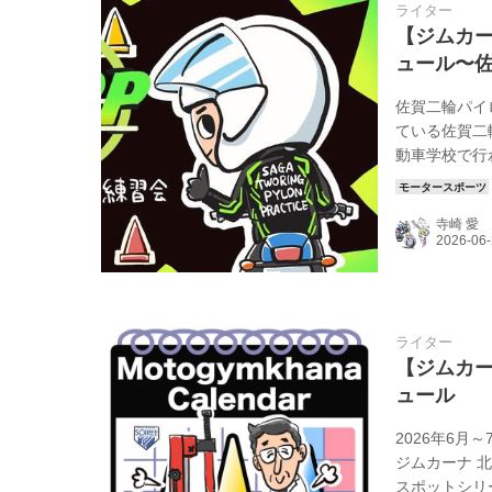
ライター
【ジムカー
ュール〜佐
佐賀二輪パイ
ている佐賀二
動車学校で行
競技大会に向
目的はそれぞ
寺崎 愛
もよしです。
信のない方も
て自信の...
ライター
【ジムカー
ュール
2026年6月
ジムカーナ 北
スポットシリーズ