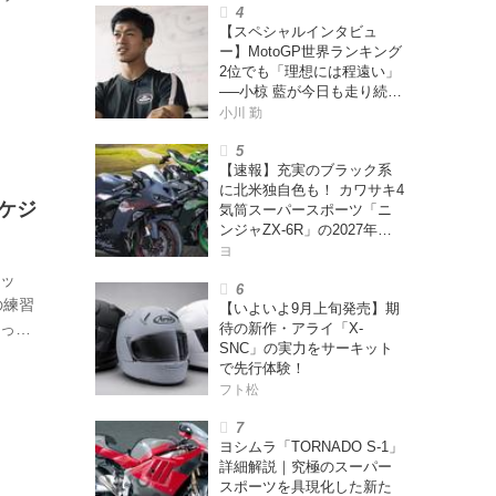
m 6月
【スペシャルインタビュ
.com
ー】MotoGP世界ランキング
2位でも「理想には程遠い」
──小椋 藍が今日も走り続け
る理由
小川 勤
【速報】充実のブラック系
に北米独自色も！ カワサキ4
スケジ
気筒スーパースポーツ「ニ
ンジャZX-6R」の2027年モ
デルを発表、2気筒ニンジャ
ヨ
も出たよ【海外】
キッ
の練習
【いよいよ9月上旬発売】期
待の新作・アライ「X-
だった
SNC」の実力をサーキット
ターン
で先行体験！
回し
フト松
のいる
の選手
ヨシムラ「TORNADO S-1」
詳細解説｜究極のスーパー
スポーツを具現化した新た