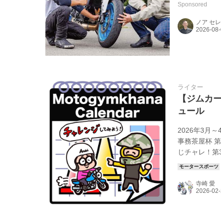
Sponsored
ノア セ
ライター
【ジムカー
ュール
2026年3月
事務茶屋杯 第
じチャレ！第3回 
TRY!バイク
http://ok
寺崎 愛
ナ大会 第1戦 