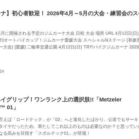
ナ】初心者歓迎！ 2026年4月～5月の大会・練習会の
～5月に開催される予定のジムカーナ大会 日程 大会 場所 URL 4月12日(日)
・月刊オートバイカップ！ジムカーナ愛媛大会 スペシャルNステージ (初参
会) [愛媛] 二輪車交通公園 4月12日(日) TRY!バイクジムカーナ 202
] 安ゲ名自動車学校 http://okinawajim.web.fc2.com 4月19日(日) TYR
スポカップジムカーナ大会 第1戦 [宮城] エビスサーキット ドリフトランド
ogym-thk.com 4月26日(日) DUNLO...
イグリップ！ワンランク上の選択肢!!「Metzeler
™ 01」
言えば「ロードテック」が「02」へと進化したばかり。公道でもサーキ
タイヤだったため、果たしてこれ以上のものは必要なのか？と思ってい
なる高みを目指す「スポルテック01」が登場！