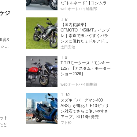
な“トルネード”【ヨシムラ
伝】
webオートバイ編集部
スケジ
【国内初試乗】
CFMOTO「450MT」インプ
レ｜素直で扱いやすくバラ
加者&
ンスに優れたミドルアドベ
6シリ
ンチャー！
太田安治
E
T.T.Rモータース「モンキー
125」【カスタム・モーター
ショー2026】
webオートバイ編集部
スズキ「バーグマン400
ABS」が進化！ E10ガソリ
ン対応でさらに使いやすさ
アップ、8月18日発売
ット
フト松
たと