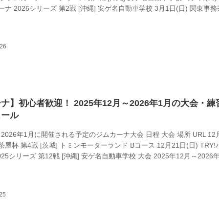
ナ 2026シリーズ 第2戦 [沖縄] 安ゲ名自動車学校 3月1日(日) 関東事
 トミンモーターランド Bコース https://www.kanto-gymcyaya.info 大会
6年2月に開催される予定のジムカーナ練習会 日程 大会 場所 URL 日程が
ます JAGE練習会 [茨城] ト...
ナ】初心者歓迎！ 2025年12月～2026年1月の大会・練
ュール
月～2026年1月に開催される予定のジムカーナ大会 日程 大会 場所 URL 12
茶屋杯 第4戦 [茨城] トミンモーターランド Bコース 12月21日(日) TRY
25シリーズ 第12戦 [沖縄] 安ゲ名自動車学校 大会 2025年12月～2026
定のジムカーナ練習会 日程 大会 場所 URL 2026年の日程が決まり 次
GE練習会 [茨城] トミンモーターランド Bコース http://jage.jpn.org/ 2
り 次第お知らせします DUNLOP ジムカ...