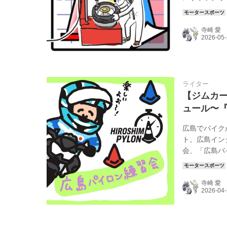
ムカーナ大会 第2
7日(日) KPR
寺崎 愛
6月14日(日)
ライター
【ジムカー
ュール〜
広島でバイク
ト。広島イン
会、「広島パ
り、初心者か
やスラローム
寺崎 愛
やUターンを
初心者講習会
のアドバイ...