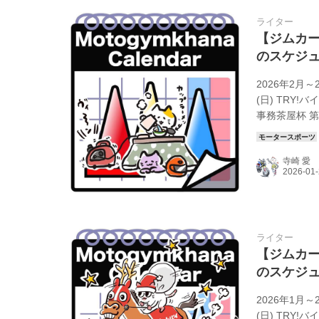
ライター
【ジムカー
のスケジ
2026年2月
(日) TRY!
事務茶屋杯 第
じチャレ！第3回 [
https://tw
寺崎 愛
縄] 安ゲ名自..
ライター
【ジムカー
のスケジ
2026年1月
(日) TRY!