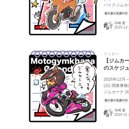
バイクジムカー
杯 第1戦 [茨城]
年1月～202
寺崎 愛
次第 お知らせし
ライター
【ジムカー
のスケジ
2025年12
(日) 関東事務
ジムカーナ 20
に開催される予
知らせします JA
寺崎 愛
年の日程が決ま