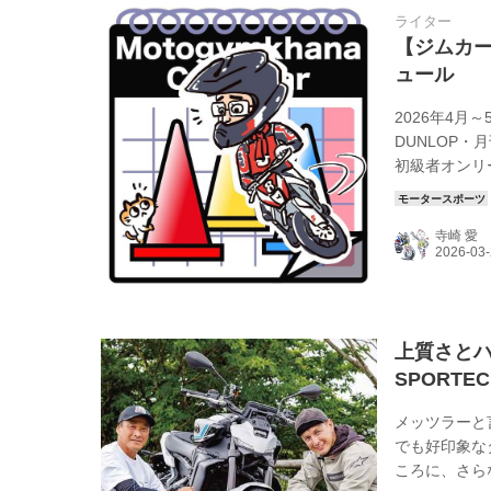
ライター
【ジムカー
ュール
2026年4月
DUNLOP
初級者オンリー大
ーズ 第4戦 [沖縄
NAVI ライ
寺崎 愛
https://mot
上質さとハ
SPORTEC
メッツラーと
でも好印象な
ころに、さら