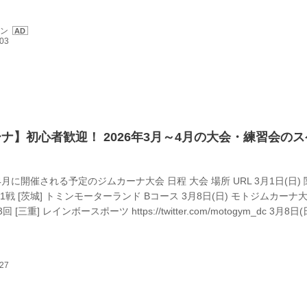
レン
ナ】初心者歓迎！ 2026年3月～4月の大会・練習会の
～4月に開催される予定のジムカーナ大会 日程 大会 場所 URL 3月1日(日)
1戦 [茨城] トミンモーターランド Bコース 3月8日(日) モトジムカーナ大
[三重] レインボースポーツ https://twitter.com/motogym_dc 3月8日(
ジムカーナ 2026シリーズ 第3戦 [沖縄] 安ゲ名自動車学校
inawajim.web.fc2.com 3月22日(日) DUNLOP・月刊オートバイカップ！ ジ
[茨城] 筑波サーキットジムカーナ場 htt...