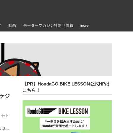
学
動画
モーターマガジン社新刊情報
more
【PR】HondaGO BIKE LESSON公式HPは
こちら！
スケジ
 モト
6 8月