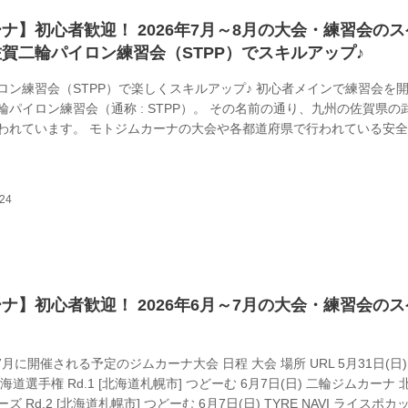
ナ】初心者歓迎！ 2026年7月～8月の大会・練習会の
賀二輪パイロン練習会（STPP）でスキルアップ♪
ロン練習会（STPP）で楽しくスキルアップ♪ 初心者メインで練習会を
輪パイロン練習会（通称 : STPP）。 その名前の通り、九州の佐賀県の
われています。 モトジムカーナの大会や各都道府県で行われている安
けて練習したい、公道を安全に走る為にライテクの練習がしたい、など
れ。 コースを走ってタイムアタックをしたり、タイムを気にせず楽し
（＾＾） また、年３回大会を開催しているのでガチンコ勝負もできます
気にせずご参加ください。もちろんコースを間違えてもOK。ガンガン
ナ】初心者歓迎！ 2026年6月～7月の大会・練習会の
～7月に開催される予定のジムカーナ大会 日程 大会 場所 URL 5月31日(日)
海道選手権 Rd.1 [北海道札幌市] つどーむ 6月7日(日) 二輪ジムカーナ 
 Rd.2 [北海道札幌市] つどーむ 6月7日(日) TYRE NAVI ライスポカ