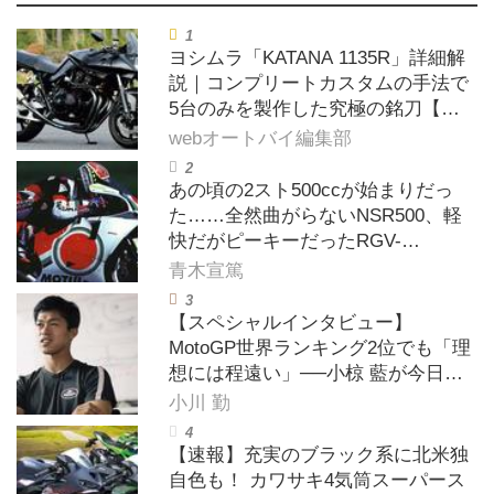
ヨシムラ「KATANA 1135R」詳細解
説｜コンプリートカスタムの手法で
5台のみを製作した究極の銘刀【ヨ
シムラ伝】
webオートバイ編集部
あの頃の2スト500ccが始まりだっ
た……全然曲がらないNSR500、軽
快だがピーキーだったRGV-
Γ500【ノブ青木のA.M.R. (アオキマ
青木宣篤
ニアックレーシング) Vol.1】
【スペシャルインタビュー】
MotoGP世界ランキング2位でも「理
想には程遠い」──小椋 藍が今日も
走り続ける理由
小川 勤
【速報】充実のブラック系に北米独
自色も！ カワサキ4気筒スーパース