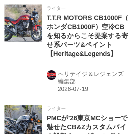
ライター
T.T.R MOTORS CB1000F（
ホンダCB1000F）空冷CB
を知るからこそ提案する寄
せ系パーツ&ペイント
【Heritage&Legends】
ヘリテイジ＆レジェンズ
編集部
ライター
PMCが’26東京MCショーで
魅せたCB&Zカスタムバイ