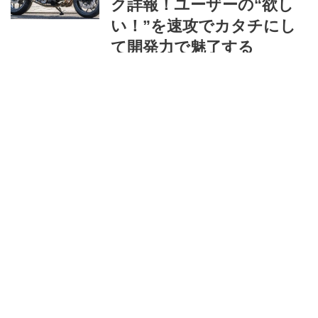
ク詳報！ユーザーの“欲し
い！”を速攻でカタチにし
て開発力で魅了する
【Heritage&Legends】
ヘリテイジ＆レジェンズ
編集部
ライター
シート高30mmダウンでも
シート下収納は変わらな
い。ヤマハ「アエロック
ス」の純正アクセサリー、
ワイズギアから発売