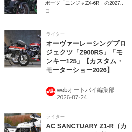
ポーツ「ニンジャZX-6R」の2027年
モデルを発表、2気筒ニンジャも出
ヨ
たよ【海外】
ライター
オーヴァーレーシングプロ
ジェクツ「Z900RS」「モ
ンキー125」【カスタム・
モーターショー2026】
webオートバイ編集部
ライター
AC SANCTUARY Z1-R（カ