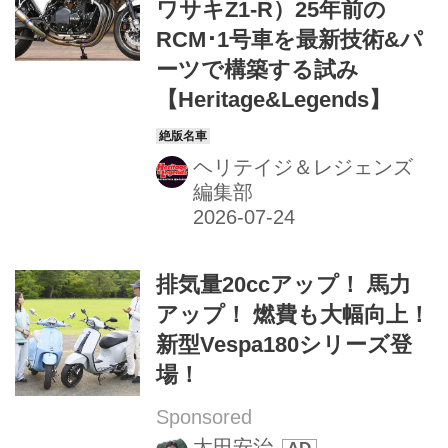
ワサキZ1-R）25年前の
RCM･1号車を最新技術&パ
ーツで構築する試み
【Heritage&Legends】
ヘリテイジ＆レジェンズ
編集部
排気量20ccアップ！ 馬力
アップ！ 燃費も大幅向上！
新型Vespa180シリーズ登
場！
Sponsored
太田安治