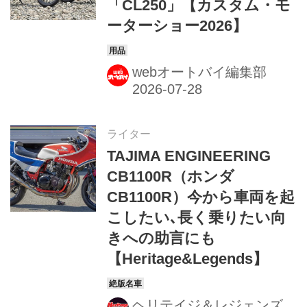
「CL250」【カスタム・モ
ーターショー2026】
webオートバイ編集部
ライター
TAJIMA ENGINEERING
CB1100R（ホンダ
CB1100R）今から車両を起
こしたい､長く乗りたい向
きへの助言にも
【Heritage&Legends】
ヘリテイジ＆レジェンズ