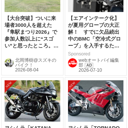
【大台突破】ついに来
【エアインテーク化】
場者3000人を超えた
が夏用グローブの大正
『隼駅まつり2026』で
解！ すでに欠品続出
参加人数以上に“スゴ
中のBMC「空冷式グロ
い”と思ったところ。
ーブ」を入手するため
【スズキのバイク！ の
に2りんかんへ急げ！
Sponsored
イベントニュース／隼
北岡博樹@スズキの
webオートバイ編集
バイク！
部
駅まつり2026】