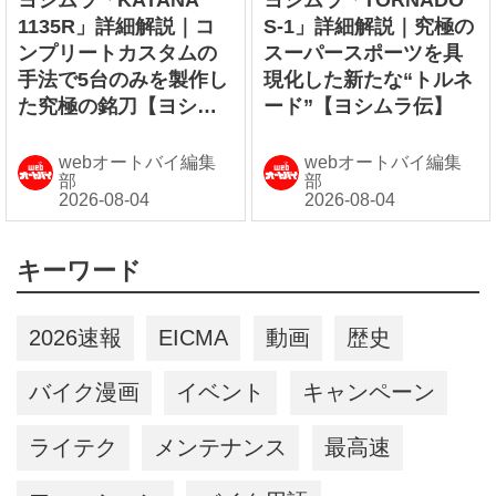
ヨシムラ「KATANA
ヨシムラ「TORNADO
1135R」詳細解説｜コ
S-1」詳細解説｜究極の
ンプリートカスタムの
スーパースポーツを具
手法で5台のみを製作し
現化した新たな“トルネ
た究極の銘刀【ヨシム
ード”【ヨシムラ伝】
ラ伝】
webオートバイ編集
webオートバイ編集
部
部
キーワード
2026速報
EICMA
動画
歴史
バイク漫画
イベント
キャンペーン
ライテク
メンテナンス
最高速