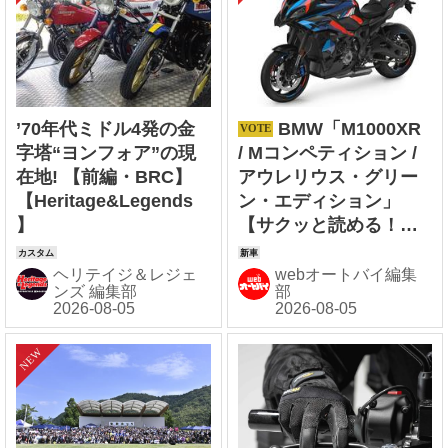
’70年代ミドル4発の金
BMW「M1000XR
字塔“ヨンフォア”の現
/ Mコンペティション /
在地! 【前編・BRC】
アウレリウス・グリー
【Heritage&Legends
ン・エディション」
】
【サクッと読める！現
行輸入バイク図鑑】
ヘリテイジ＆レジェ
webオートバイ編集
ンズ 編集部
部