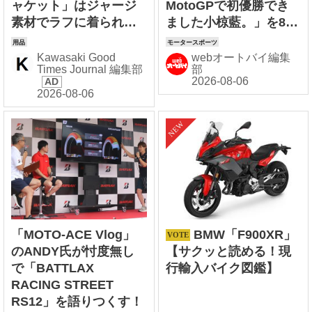
ャケット」はジャージ
MotoGPで初優勝でき
素材でラフに着られる
ました小椋藍。」を8/6
【着用レビュー】
オンエア
Kawasaki Good
webオートバイ編集
Times Journal 編集部
部
「MOTO-ACE Vlog」
BMW「F900XR」
のANDY氏が忖度無し
【サクッと読める！現
で「BATTLAX
行輸入バイク図鑑】
RACING STREET
RS12」を語りつくす！