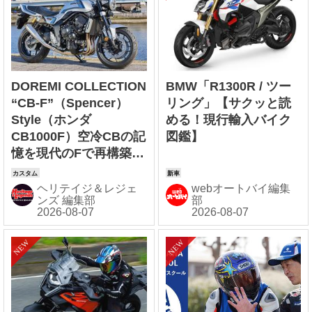
DOREMI COLLECTION
BMW「R1300R / ツー
“CB-F”（Spencer）
リング」【サクッと読
Style（ホンダ
める！現行輸入バイク
CB1000F）空冷CBの記
図鑑】
憶を現代のFで再構築す
る“CB-F
Style”【Heritage&Leg
ヘリテイジ＆レジェ
webオートバイ編集
ンズ 編集部
部
ends】