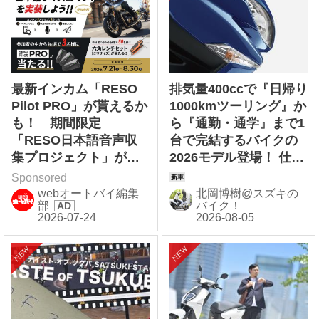
最新インカム「RESO
排気量400ccで『日帰り
Pilot PRO」が貰えるか
1000kmツーリング』か
も！ 期間限定
ら『通勤・通学』まで1
「RESO日本語音声収
台で完結するバイクの
集プロジェクト」がス
2026モデル登場！ 仕様
タート！
変更を受けても価格は
Sponsored
すえ置き!? 今となって
webオートバイ編集
北岡博樹@スズキの
部
バイク！
は逆にリーズナブルか
も……【スズキのバイ
ク！ の新車ニュース】