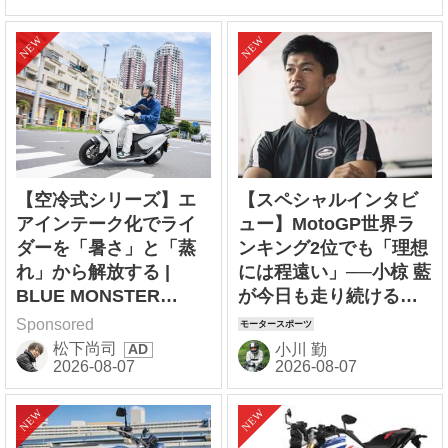
【空冷式シリーズ】エ
【スペシャルインタビ
アインテーク化でライ
ュー】MotoGP世界ラ
ダーを「暑さ」と「蒸
ンキング2位でも「理想
れ」から解放する |
には程遠い」──小椋 藍
BLUE MONSTER
が今日も走り続ける理
CLOTHING
由
Sponsored
松下尚司
小川 勤