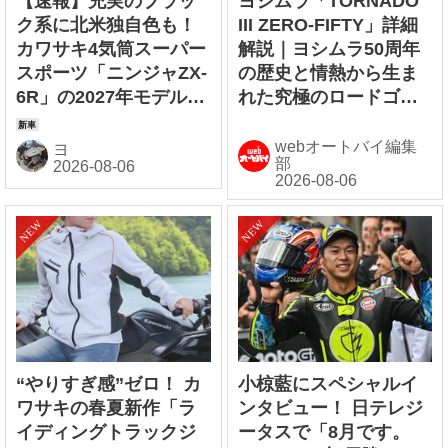
【速報】充実のブラッ
ヨシムラ「TORNADO
ク系に北米独自色も！
III ZERO-FIFTY」詳細
カワサキ4気筒スーパー
解説｜ヨシムラ50周年
スポーツ「ニンジャZX-
の歴史と情熱から生ま
6R」の2027年モデルを
れた究極のロードゴー
発表、2気筒ニンジャも
イング・レーサー【ヨ
出たよ【海外】
シムラ伝】
webオートバイ編集
ヨ
部
“やりすぎ感”ゼロ！ カ
小椋藍にスペシャルイ
ワサキの春夏新作「ラ
ンタビュー！ 日テレジ
イディングトラックジ
ータスで「8月です。