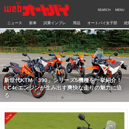
ニュース
新車
試乗インプレ
用品
オートバイ女子部
絶
TSRの車高ダウンセットでホンダ車の足つきを大
幅改善！【TSR ではCB/CBR650R、
CBR600RR、CBR1000RR-R、CB1000F、X-
ADV用の車高ダウンセットを用意】