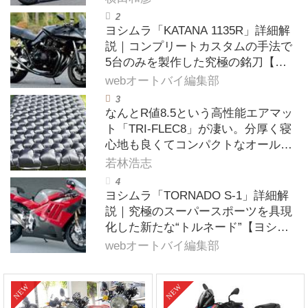
ヨシムラ「KATANA 1135R」詳細解
説｜コンプリートカスタムの手法で
5台のみを製作した究極の銘刀【ヨ
シムラ伝】
webオートバイ編集部
なんとR値8.5という高性能エアマッ
ト「TRI-FLEC8」が凄い。分厚く寝
心地も良くてコンパクトなオールシ
ーズン対応マットを試してみた〈若
若林浩志
林浩志のスーパー・カブカブ・ダイ
アリーズ Vol.385〉
ヨシムラ「TORNADO S-1」詳細解
説｜究極のスーパースポーツを具現
化した新たな“トルネード”【ヨシム
ラ伝】
webオートバイ編集部