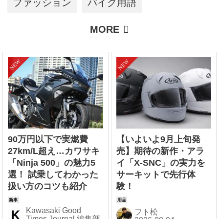
ファッション
バイク用語
90万円以下で実燃費
【いよいよ9月上旬発
27km/L超え…カワサキ
売】期待の新作・アラ
「Ninja 500」の魅力5
イ「X-SNC」の実力を
選！ 試乗してわかった
サーキットで先行体
扱い方のコツも紹介
験！
Kawasaki Good
フト松
Times Journal 編集部