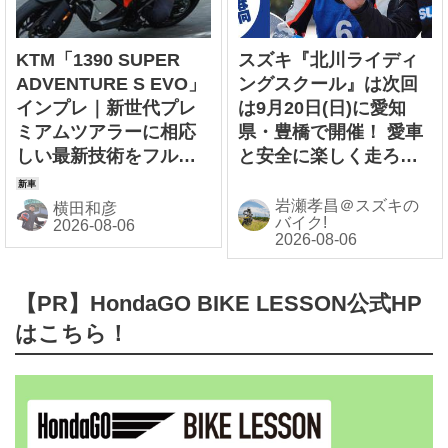
KTM「1390 SUPER
スズキ『北川ライディ
ADVENTURE S EVO」
ングスクール』は次回
インプレ｜新世代プレ
は9月20日(日)に愛知
ミアムツアラーに相応
県・豊橋で開催！ 愛車
しい最新技術をフルに
と安全に楽しく走ろ
投入
う！【スズキのバイ
ク！ のイベントニュー
岩瀬孝昌＠スズキの
横田和彦
バイク!
ス】
【PR】HondaGO BIKE LESSON公式HP
はこちら！