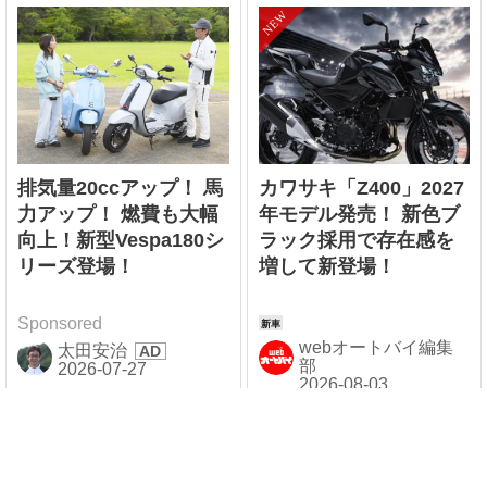
排気量20ccアップ！ 馬
カワサキ「Z400」2027
力アップ！ 燃費も大幅
年モデル発売！ 新色ブ
向上！新型Vespa180シ
ラック採用で存在感を
リーズ登場！
増して新登場！
Sponsored
webオートバイ編集
太田安治
部
連載企画