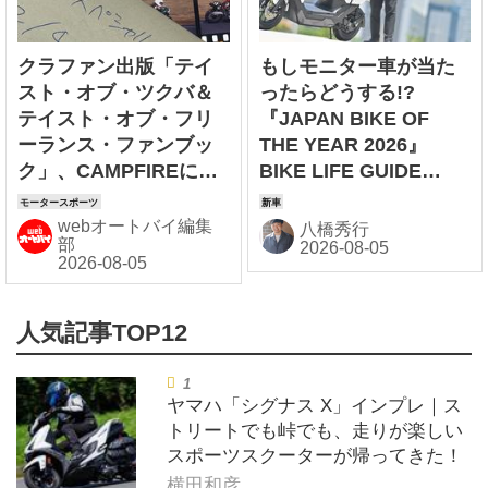
クラファン出版「テイ
もしモニター車が当た
スト・オブ・ツクバ＆
ったらどうする!?
テイスト・オブ・フリ
『JAPAN BIKE OF
ーランス・ファンブッ
THE YEAR 2026』
ク」、CAMPFIREにて
BIKE LIFE GUIDE
募集開始！
【HONDA ICON e:
編】
webオートバイ編集
八橋秀行
部
ヤマハ「シグナス X」インプレ｜ス
トリートでも峠でも、走りが楽しい
スポーツスクーターが帰ってきた！
横田和彦