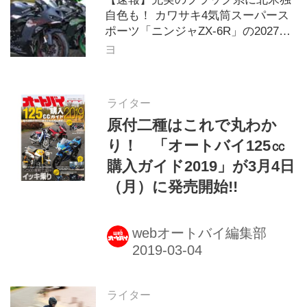
自色も！ カワサキ4気筒スーパース
ポーツ「ニンジャZX-6R」の2027年
モデルを発表、2気筒ニンジャも出
ヨ
たよ【海外】
ライター
原付二種はこれで丸わか
り！ 「オートバイ125㏄
購入ガイド2019」が3月4日
（月）に発売開始!!
webオートバイ編集部
ライター