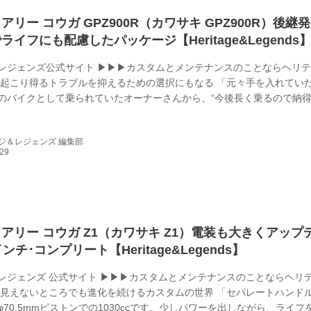
アリー コウガ GPZ900R（カワサキ GPZ900R）後継
イフにも配慮したパッケージ【Heritage&Legends
レジェンズ公式サイト ▶▶▶カスタムとメンテナンスのことならヘリ
 起こり得るトラブルを抑えるための選択にもなる 「元々手を入れてい
のバイクとして乗られていたオーナーさんから、“今後長く乗るので納
て手を入れたい”と依頼をいただいたんです」 サンクチュアリー･コウガ
う車両。それに従って、前後17インチ化やエンジンのZRX1200DAE
ジ＆レジェンズ 編集部
どを軸にフルに作業していった。 「意識はしていなかったんですけど
injaフォーミュラパッケージという作りになりました」 フォーミュラパッ
アリー コウガ Z1（カワサキ Z1）電装も大きくアップ
ンチ･コンプリート【Heritage&Legends】
レジェンズ 公式サイト ▶▶▶カスタムとメンテナンスのことならヘリ
 見えないところでも進化を続けるカスタムの世界 「セパレートハンド
70.5mmピストンでの1030ccです。少しパワーを出しながら、ライフ