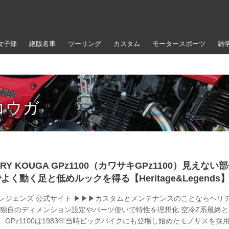
女子部
絶版名車
ツーリング
カスタム
モータースポーツ
雑
コウガ
ARY KOUGA GPz1100（カワサキGPz1100）見えない
く動く足と低めルックを得る【Heritage&Legends
レジェンズ 公式サイト ▶▶▶カスタムとメンテナンスのことならヘリ
 独自のディメンション設定やパーツ使いで特性を理想化 空冷Z系最終
、GPz1100は1983年当時ビッグバイクにも登場し始めたモノサスを採