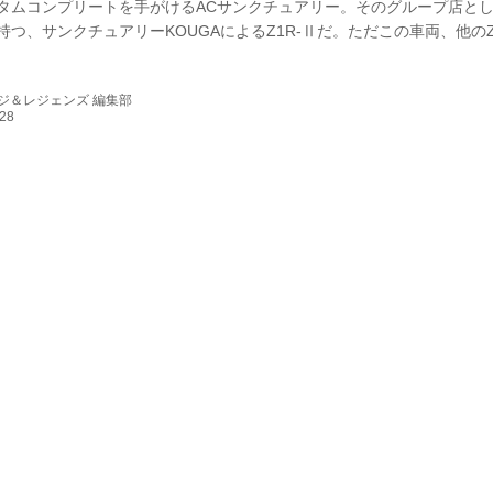
タムコンプリートを手がけるACサンクチュアリー。そのグループ店とし
持つ、サンクチュアリーKOUGAによるZ1R-Ⅱだ。ただこの車両、他の
し異なる作りとなっている。 「元々は17インチホイール、セパハン仕様
ている方がZ1R-Ⅱの中古を手に入れていじり進めた車両でした。前後18
ジ＆レジェンズ 編集部
めてちょっとワルっぽいイメージ。それでちょっと変わってるというの
ーマルで作った点なんですよ。 Ⅱ型のZ1-Rは少ないですし、オリジナ