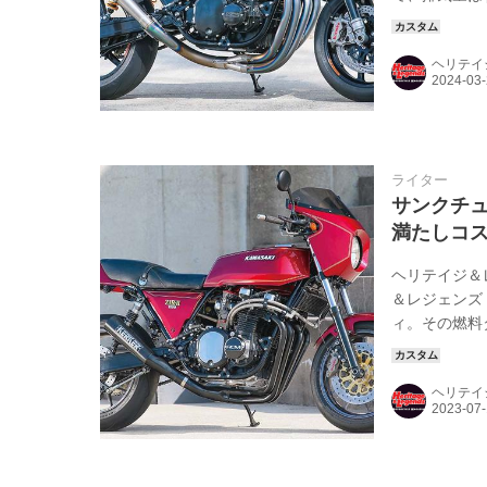
したエンジン
んの思いも詰
ヘリテイ
の立入さんが
かの部分はサン
ライター
サンクチュア
満たしコスト
ヘリテイジ＆
＆レジェンズ
ィ。その燃料タ
&エンジンに
して仕立てた
ヘリテイ
のポイントを
しい”と連絡