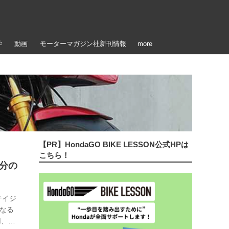
学
動画
モーターマガジン社新刊情報
more
【PR】HondaGO BIKE LESSON公式HPは
こちら！
部分の
】
テイジ
となる
用、カ