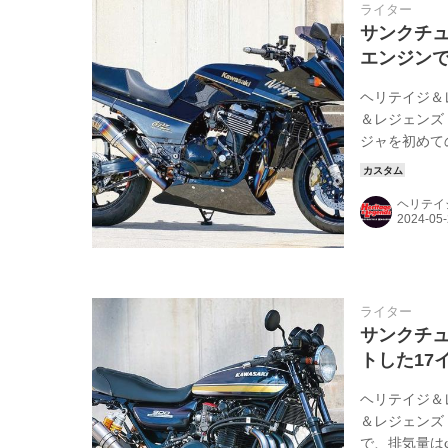
ライター
サンクチュ
エンジンでラ
ヘリテイジ＆
＆レジェンズ
ジャを初めて
くようにすべ
入さんがこう言
ヘリテイ
の積み替えな
的にRCM N
ー...
ライター
サンクチュ
トした17イ
ヘリテイジ＆
＆レジェンズ
で、排気量はφ