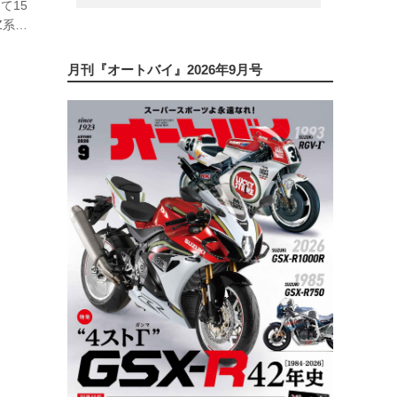
て15
Z系
の
イン
月刊『オートバイ』2026年9月号
は、
ル状