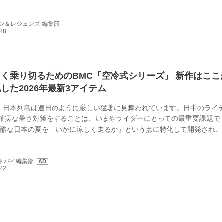
を行ったモデルだ。そしてこれは、そんなGPz1100に対してサンクチ
Z系やGPZ-R系などのコンプリートカスタム製作を行う一方、代表の立
ジ＆レジェンズ 編集部
を駆使したカスタムも多く行うサンクチュアリーコウガが手を入れたも
は以前にもフレーム後半部を大幅改修してヤマハのスーパースポーツ、YZ
く乗り切るためのBMC「空冷式シリーズ」 新作はここ
した2026年最新3アイテム
在、日本列島は連日のように厳しい猛暑に見舞われています。日中のライ
確実な暑さ対策をすることは、いまやライダーにとっての最重要課題で
過酷な日本の夏を「いかに涼しく走るか」という点に特化して開発され
々注目を集めているのが、BMC（ブルーモンスタークロージング）の「
です。 アパレル開発歴25年の知見を持つデザイナーによるオートバイ
ートバイ編集部
ーの声を積極的に反映して毎シーズン仕様変更を重ねる本シリーズ。20
さらに涼しさと快適性を追求した3アイテムがラインナップされていま
り...