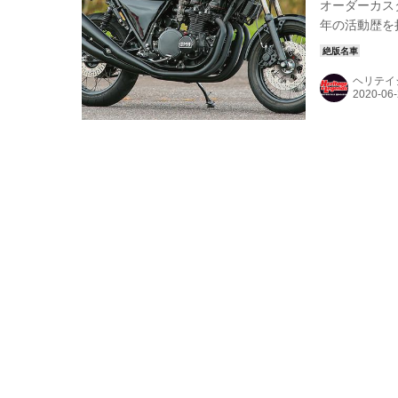
オーダーカス
年の活動歴を
RCMとは少
RCMを持っ
ヘリテイ
チ、黒でまと
フレームがノ
態...