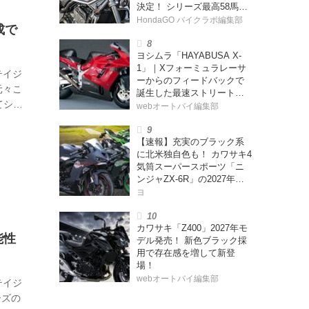
決定！ シリーズ最高58馬力
＆14kgもの軽量化!? 完全に
HondaGO バイクラボ編集部
成で
「旧CB400SF」を超えた!?
【Honda2026新車ニュー
ヨシムラ「HAYABUSA X-
ス】
1」｜Xフォーミュラレーサ
テイジ
ーからのフィードバックで
元々こ
誕生した最速ストリートモ
てシリ
デル【ヨシムラ伝】
webオートバイ編集部
合わ
まし
【速報】充実のブラック系
りの
に北米独自色も！ カワサキ4
作るの
気筒スーパースポーツ「ニ
ンジャZX-6R」の2027年モ
デルを発表、2気筒ニンジャ
ヨ
も出たよ【海外】
カワサキ「Z400」2027年モ
能性
デル発売！ 新色ブラック採
用で存在感を増して新登
場！
webオートバイ編集部
テイジ
ーズの