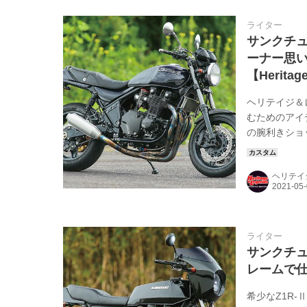
ライター
サンクチュ
ーナー思
【Heritag
ヘリテイジ＆レ
むためのアイ
の腕利きショ
目指して作り
後17インチ
ヘリテイ
たという車両
クだからずっ
ライター
サンクチュ
レームで仕上
希少なZ1R