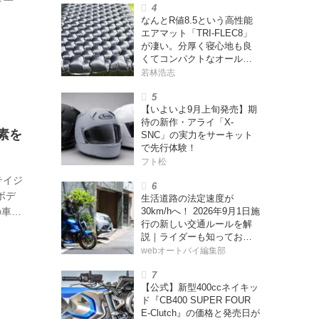
お客さ
なんとR値8.5という高性能
コウガ
エアマット「TRI-FLEC8」
ど、ほ
が凄い。分厚く寝心地も良
くてコンパクトなオールシ
ーズン対応マットを試して
若林浩志
みた〈若林浩志のスーパ
ー・カブカブ・ダイアリー
【いよいよ9月上旬発売】期
ズ Vol.385〉
待の新作・アライ「X-
要素を
SNC」の実力をサーキット
で先行体験！
フト松
テイジ
ボデ
生活道路の法定速度が
30km/hへ！ 2026年9月1日施
の車体
行の新しい交通ルールを解
CMと
説｜ライダーも知っておく
。車両
べきポイントをチェック！
webオートバイ編集部
がほ
【公式】新型400ccネイキッ
ド『CB400 SUPER FOUR
E-Clutch』の価格と発売日が