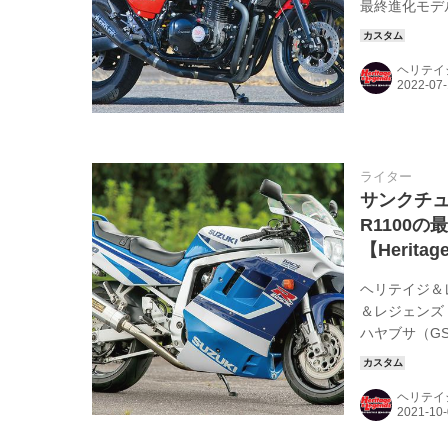
最終進化モデ
らはきっちり
ルはGPzの
ヘリテイ
プトはどうな
っていたんで
ライター
サンクチュア
R1100
【Heritag
ヘリテイジ＆
＆レジェンズ
ハヤブサ（G
GSX-R11
も、’93～
ヘリテイ
油冷最後期の
情が感じられ