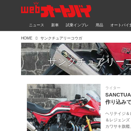
ニュース
新車
試乗インプレ
用品
オートバイ
HOME
サンクチュアリーコウガ
サンクチュアリー
ライター
SANCTU
作り込みでよ
ヘリテイジ＆
＆レジェンズ
カワサキ旗艦