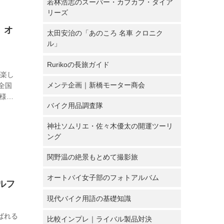
若林浩志のスーパー・カブカブ・ダイア
リーズ
）オ
太田安治の「あのころ 名車 クロニク
ル」
Rurikoの長旅ガイド
に楽し
メンテ企画｜新橋モーター商会
全国
仕様を
バイク用品調査隊
れた前
り受け
神社ソムリエ・佐々木優太の開運ツーリ
バイ
ング
...
関野温の絶景もとめて撮影旅
オートバイ女子部のフォトアルバム
ルフ
現代バイク用語の基礎知識
ばれる
比較インプレ｜ライバル製品対決