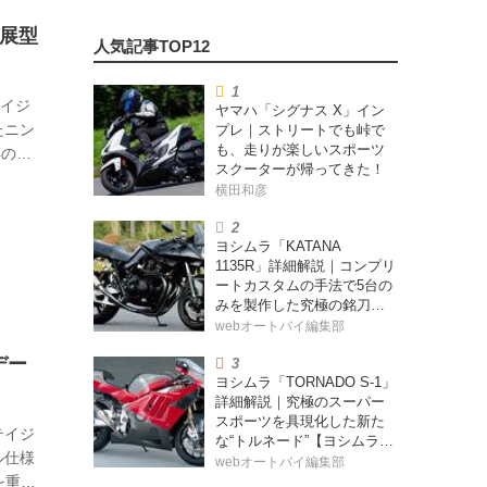
発展型
】
テイジ
ヤマハ「シグナス X」イン
たニン
プレ｜ストリートでも峠で
も、走りが楽しいスポーツ
得のい
スクーターが帰ってきた！
の立
横田和彦
G用へ
、結果
ヨシムラ「KATANA
ケ
1135R」詳細解説｜コンプリ
ートカスタムの手法で5台の
みを製作した究極の銘刀
【ヨシムラ伝】
webオートバイ編集部
デー
ヨシムラ「TORNADO S-1」
詳細解説｜究極のスーパー
スポーツを具現化した新た
テイジ
な“トルネード”【ヨシムラ
ル仕様
伝】
webオートバイ編集部
を重視