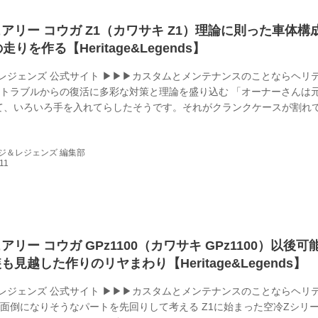
アリー コウガ Z1（カワサキ Z1）理論に則った車体構
走りを作る【Heritage&Legends】
レジェンズ 公式サイト ▶▶▶カスタムとメンテナンスのことならヘリ
 トラブルからの復活に多彩な対策と理論を盛り込む 「オーナーさんは
て、いろいろ手を入れてらしたそうです。それがクランクケースが割れ
空くという、私も見たことないようなトラブルに遭われて、仕様変更と
した。マフラーやキャブレター、ホイールや外装など使えたものは使い
ジ＆レジェンズ 編集部
ンは当然、フレームも使えませんでしたので別のものを用意して、私な
しました」（サンクチュアリー･コウガ／立入さん） 実質1台を丸ごと
が、こ...
リー コウガ GPz1100（カワサキ GPz1100）以後可
見越した作りのリヤまわり【Heritage&Legends】
レジェンズ 公式サイト ▶▶▶カスタムとメンテナンスのことならヘリ
 面倒になりそうなパートを先回りして考える Z1に始まった空冷Zシリ