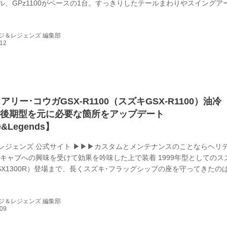
ル、GPz1100がベースの1台。すっきりしたテールまわりやスイングア
としたカスタムの感覚が伝わってくるが、フロント18/リヤ17インチの
ノーマルを履いている。手を入れたサンクチュアリー コウガ･立入さんの
ジ＆レジェンズ 編集部
のか。 「オーナーさんは元々Zに乗ってらして、このGPzもいずれ乗ろ
す。それで乗り換えのタイミングがやってきたんですが、この先も手を入.
リー･コウガGSX-R1100（スズキGSX-R1100）油冷
の最後期型を元に必要な箇所をアップデート
e&Legends】
レジェンズ 公式サイト ▶▶▶カスタムとメンテナンスのことならヘリ
 キャブへの興味を受けて効果を吟味した上で装着 1999年型としてのス
SX1300R）登場まで、長くスズキ･フラッグシップの座を守ってきたの
00。軽く、力強く、運動性に優れる。それは’86～’92年の油冷エンジン車に
’99年の水冷エンジン車にも共通していた。今もファンの多い機種だ。写真
ジ＆レジェンズ 編集部
’91年型をベースとした1台。きれいな状態に保たれている点に、車両へ
る。 「オーナーさんが好きなバイクということで、長いこときれいに...