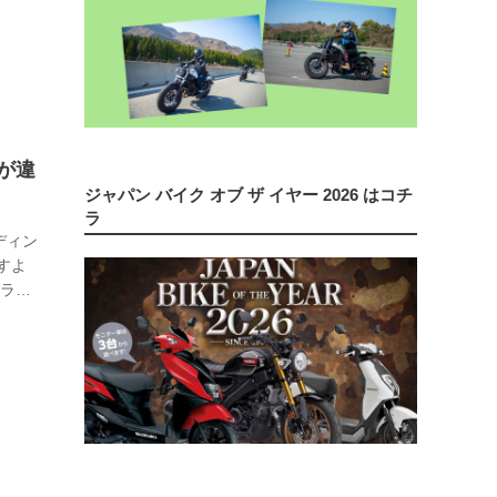
ュアリ
入さん
の
F-
が違
ジャパン バイク オブ ザ イヤー 2026 はコチ
ラ
ディン
すよ
、ライ
空冷
専用設
26年
す。こ