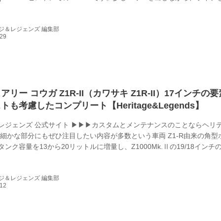
仕様。当店の6速クロスミッションとEVOシステムも装備しています。
め込んだ妥協ない1台として作っています」 こう、サンクチュアリー･
ジ＆レジェンズ 編集部
説明してくれるZ1。車両に話を戻すと「17インチ対応フレーム加工な
クチュアリーのコンプリートカスタム、RCM（Radical Cons...
リー コウガ Z1R-II（カワサキ Z1R-II）17インチの
も考慮したコンプリート【Heritage&Legends】
レジェンズ 公式サイト ▶▶▶カスタムとメンテナンスのことならヘリ
 細かな部分にもぜひ注目したい内容が多数という車両 Z1-R由来の角型
ンク容量を13から20リットルに増量し、Z1000Mk.Ⅱの19/18インチ
組み合わせたZ1R-Ⅱ。それを前後17インチのコンプリートカスタム、R
のがこの車両だ。手がけたのは滋賀県にあるサンクチュアリーKOUGA
ジ＆レジェンズ 編集部
同店代表の立入さんに聞いてみた。 「オーナーさんは雑誌を見て“RCM
をくださって、その時たまたまベース車がショップにあったので、...