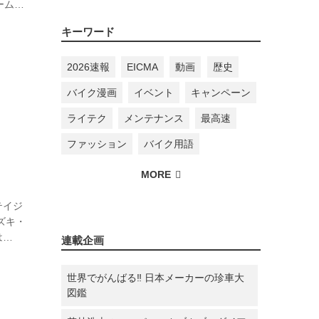
ームか
ホイー
キーワード
コンセ
うと持
..
2026速報
EICMA
動画
歴史
バイク漫画
イベント
キャンペーン
ライテク
メンテナンス
最高速
ファッション
バイク用語
テイジ
ズキ・
は
連載企画
はその
世界でがんばる‼ 日本メーカーの珍車大
の愛
図鑑