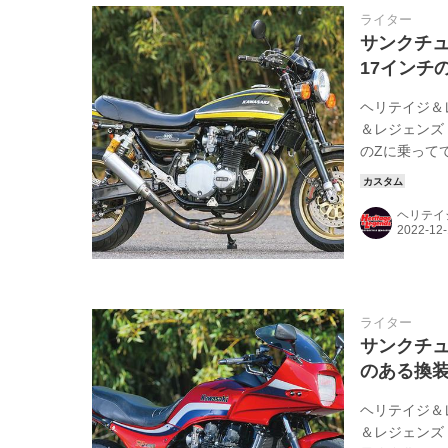
ライター
サンクチュ
17インチの
ヘリテイジ＆
＆レジェンズ
のZに乗って
ンダーに穴が
せて入庫しま
ヘリテイ
たが、エンジ
考えで作り直
と同じになった
ライター
サンクチュア
のある換装も
ヘリテイジ＆
＆レジェンズ