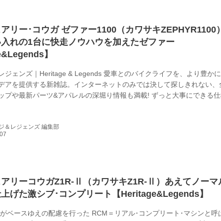
アリー･コウガ ゼファー1100（カワサキZEPHYR1100
い入れの1台に快走ノウハウを加えたゼファー
e&Legends】
ジェンズ｜Heritage & Legends 愛車とのバイクライフを、より豊か
デアを提供する新雑誌。インターネットのみでは決して探しきれない、
ップや最新パーツ&アパレルの深堀り情報も満載! ずっと大事にできる
込む チタンマフラーや一部機能パーツ以外、フルブラックでまとめら
ホイール仕様のカワサキ･ゼファー1100。 「オーナーさんが友人から譲
ジ＆レジェンズ 編集部
で、元からエンジン等も手は入ってたんです。それを、思い入れがある
と乗るんですということで、当店で手直ししました」と、サンクチュアリー
アリーコウガZ1R-Ⅱ（カワサキZ1R-Ⅱ）あえてノーマ
げた激シブ･コンプリート【Heritage&Legends】
-Ⅱがベースゆえの配慮を行った RCM＝リアル･コンプリート･マシンと呼