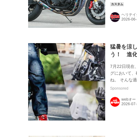
ウル追加など
ー本店同様に
ヘリテイ
が独自の理論
だ。 同店で
R...
猛暑を涼し
う！ 進化
7月22日現
グにおいて、
ね。 そんな
ダーの間で年
Sponsored
式シリーズ」
webオ
計と、ユーザ
モデルでは、
こでは、すっか