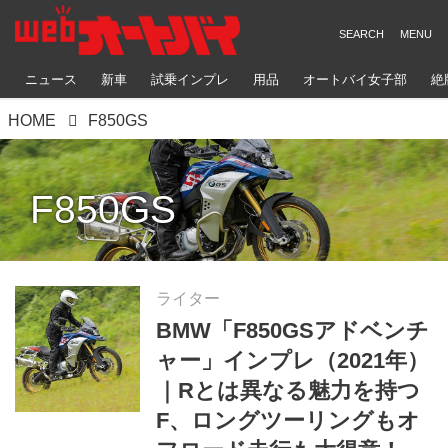
ニュース
新車
試乗インプレ
用品
オートバイ女子部
絶
HOME
F850GS
F850GS
ライター
BMW「F850GSアドベンチ
ャー」インプレ（2021年）
｜Rとは異なる魅力を持つ
F、ロングツーリングもオ