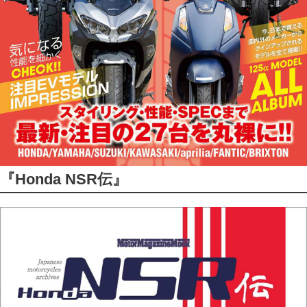
『Honda NSR伝』