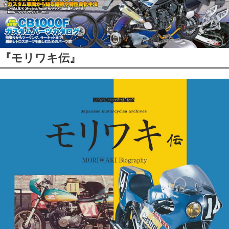
『モリワキ伝』