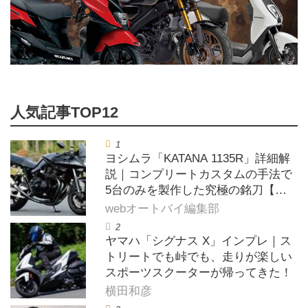
ヨシムラ「KATANA 1135R」詳細解
説｜コンプリートカスタムの手法で
5台のみを製作した究極の銘刀【ヨ
シムラ伝】
webオートバイ編集部
ヤマハ「シグナス X」インプレ｜ス
トリートでも峠でも、走りが楽しい
スポーツスクーターが帰ってきた！
横田和彦