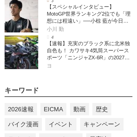
【スペシャルインタビュー】
MotoGP世界ランキング2位でも「理
想には程遠い」──小椋 藍が今日も
走り続ける理由
小川 勤
【速報】充実のブラック系に北米独
自色も！ カワサキ4気筒スーパース
ポーツ「ニンジャZX-6R」の2027年
モデルを発表、2気筒ニンジャも出
ヨ
たよ【海外】
キーワード
2026速報
EICMA
動画
歴史
バイク漫画
イベント
キャンペーン