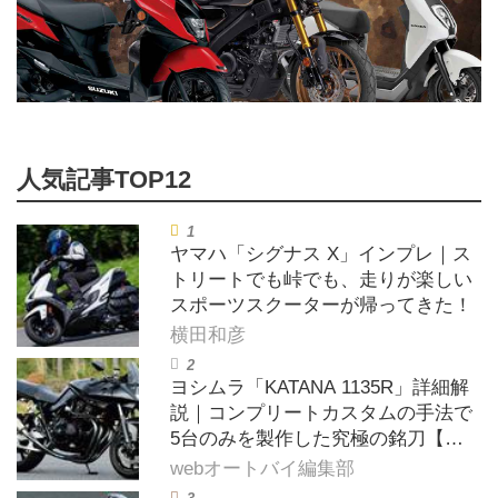
ヤマハ「シグナス X」インプレ｜ス
トリートでも峠でも、走りが楽しい
スポーツスクーターが帰ってきた！
横田和彦
ヨシムラ「KATANA 1135R」詳細解
説｜コンプリートカスタムの手法で
5台のみを製作した究極の銘刀【ヨ
シムラ伝】
webオートバイ編集部