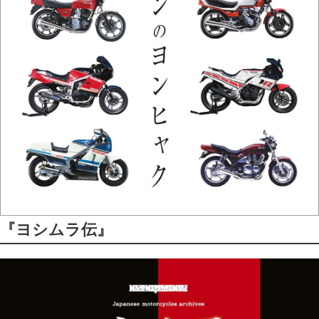
『ヨシムラ伝』