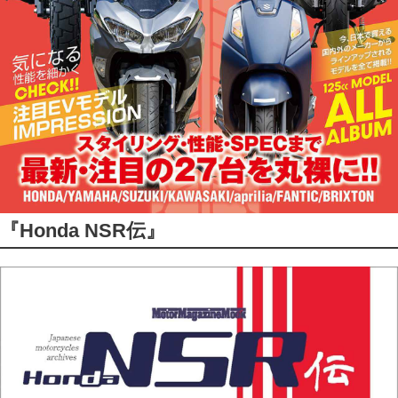
『Honda NSR伝』