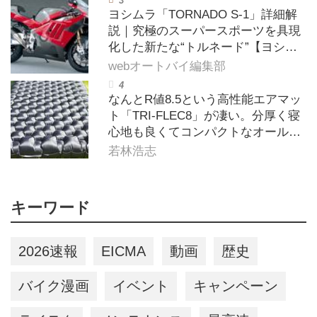
ヨシムラ「TORNADO S-1」詳細解
説｜究極のスーパースポーツを具現
化した新たな“トルネード”【ヨシム
ラ伝】
webオートバイ編集部
なんとR値8.5という高性能エアマッ
ト「TRI-FLEC8」が凄い。分厚く寝
心地も良くてコンパクトなオールシ
ーズン対応マットを試してみた〈若
若林浩志
林浩志のスーパー・カブカブ・ダイ
アリーズ Vol.385〉
キーワード
2026速報
EICMA
動画
歴史
バイク漫画
イベント
キャンペーン