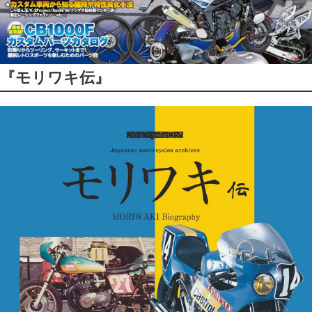
『モリワキ伝』