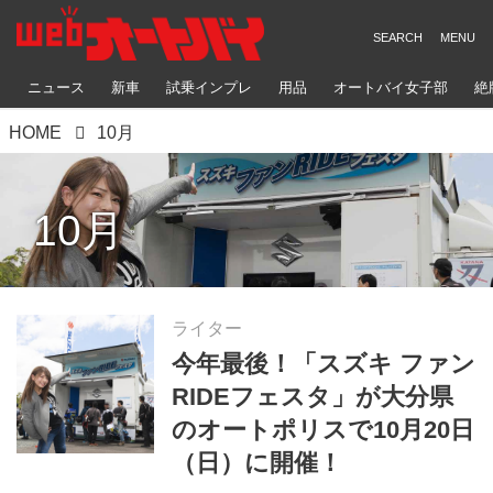
ニュース
新車
試乗インプレ
用品
オートバイ女子部
絶
HOME
10月
10月
ライター
今年最後！「スズキ ファン
RIDEフェスタ」が大分県
のオートポリスで10月20日
（日）に開催！