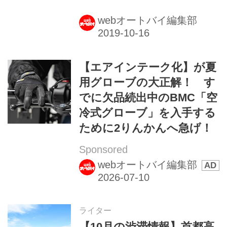
webオートバイ編集部
【エアインテーク化】が夏
用グローブの大正解！ す
でに欠品続出中のBMC「空
冷式グローブ」を入手する
ために2りんかんへ急げ！
Sponsored
webオートバイ編集部
ライター
【10月の渋滞情報】首都高