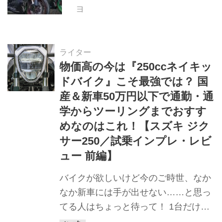
モデルを発表、2気筒ニンジャも出
ヨ
たよ【海外】
ライター
物価高の今は『250ccネイキッ
ドバイク』こそ最強では？ 国
産＆新車50万円以下で通勤・通
学からツーリングまでおすす
めなのはこれ！【スズキ ジク
サー250／試乗インプレ・レビ
ュー 前編】
バイクが欲しいけど今のご時世、なか
なか新車には手が出せない……と思っ
てる人はちょっと待って！ 1台だけ
『ちょうどいい』のがあるんですが？