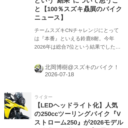
という“結果”について思うこ
れ…なんて事態を防ぐためにも、夏本
と【100％スズキ贔屓のバイク
番を迎えた今こそすぐに、全国の2り
ニュース】
んかん店頭で2026年モデルのフィッテ
チームスズキCNチャレンジにとって
ィング&購入がおすすめです！
は『本番』といえる鈴鹿8耐。今年
2026年は総合7位という結果でした
が、それについて思う事があります。
北岡博樹@スズキのバイク！
ライター
【LEDヘッドライト化】人気
の250ccツーリングバイク『V
ストローム250』が2026モデル