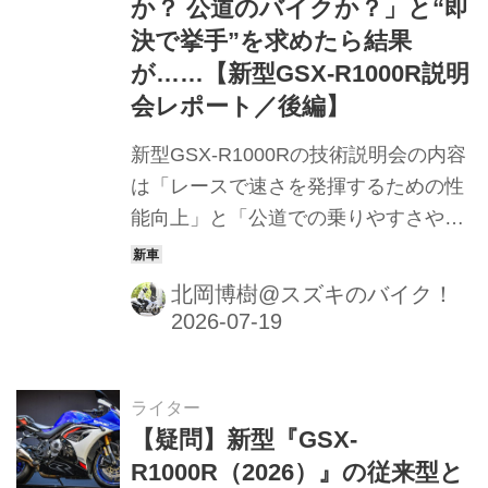
か？ 公道のバイクか？」と“即
決で挙手”を求めたら結果
が……【新型GSX-R1000R説明
会レポート／後編】
新型GSX-R1000Rの技術説明会の内容
は「レースで速さを発揮するための性
能向上」と「公道での乗りやすさや耐
久性」が混在するものでした。そこで
ストレートに聞いてみたところ……
北岡博樹@スズキのバイク！
ライター
【疑問】新型『GSX-
R1000R（2026）』の従来型と