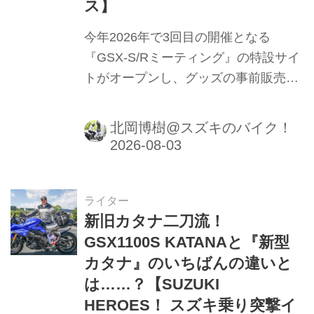
ス】
今年2026年で3回目の開催となる
『GSX-S/Rミーティング』の特設サイ
トがオープンし、グッズの事前販売も
始まります！ 参加予定のかたは要チェ
ックです！
北岡博樹@スズキのバイク！
ライター
新旧カタナ二刀流！
GSX1100S KATANAと『新型
カタナ』のいちばんの違いと
は……？【SUZUKI
HEROES！ スズキ乗り突撃イ