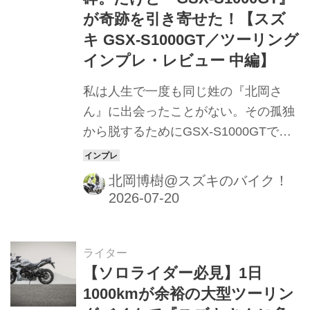
が奇跡を引き寄せた！【スズ
キ GSX-S1000GT／ツーリング
インプレ・レビュー 中編】
私は人生で一度も同じ姓の『北岡さ
ん』に出会ったことがない。その孤独
から脱するためにGSX-S1000GTで三
重県までひとっ飛びしたのですが……
現地で問題に直面しました。
北岡博樹@スズキのバイク！
ライター
【ソロライダー必見】1日
1000kmが余裕の大型ツーリン