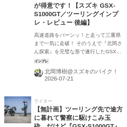
が得意です！【スズキ GSX-
S1000GT／ツーリングインプ
レ・レビュー 後編】
高速道路をバーンッ！と走って三重県
まで一気に走破！ そのうえで『北岡さ
ん探索』を完璧な形で遂行したGSX-
S1000GT。あれ、実はこのバイクっ
て……
北岡博樹@スズキのバイク！
ライター
【無計画】ツーリング先で途方
に暮れて警察に駆けこみ玉
砕。だけど『GSX-S1000GT』