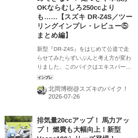
OKならむしろ250ccより
も……【スズキ DR-Z4S／ツー
リングインプレ・レビュー⑤
まとめ編】
新型『DR-Z4S』をはじめて公道で走
らせてみたらずいぶんと考え方が変わ
りました。このバイクはエキスパート
専用じゃない。むしろオフロード初心
者にこそおすすめできるかも？
北岡博樹@スズキのバイク！
排気量20ccアップ！ 馬力アッ
プ！ 燃費も大幅向上！新型