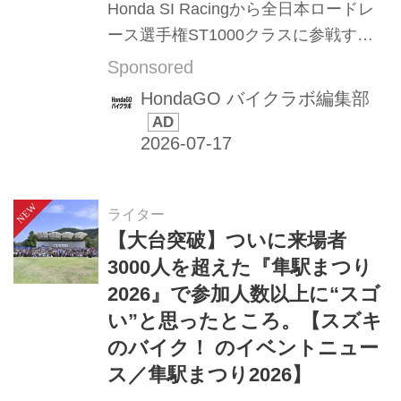
Honda SI Racingから全日本ロードレ
ース選手権ST1000クラスに参戦する
荒川晃大選手が出演！ Honda E-Clutch
Sponsored
とスロットルバイワイヤシステムを組
HondaGO バイクラボ編集部
み合わせた話題のネイキッドCB750
HORNET E-Clutchに試乗していただき
ました！※この記事はウェブサイト
「HondaGO バイクラボ」で2026年7
ライター
月17日に公開されたものを一部抜粋し
【大台突破】ついに来場者
転載しています。まとめ：宮﨑健太郎
3000人を超えた『隼駅まつり
／写真：南 孝幸（初出：月刊『オート
2026』で参加人数以上に“スゴ
バイ』2026年7月号）
い”と思ったところ。【スズキ
のバイク！ のイベントニュー
ス／隼駅まつり2026】