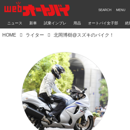
ニュース
新車
試乗インプレ
用品
オートバイ女子部
絶
HOME
ライター
北岡博樹@スズキのバイク！