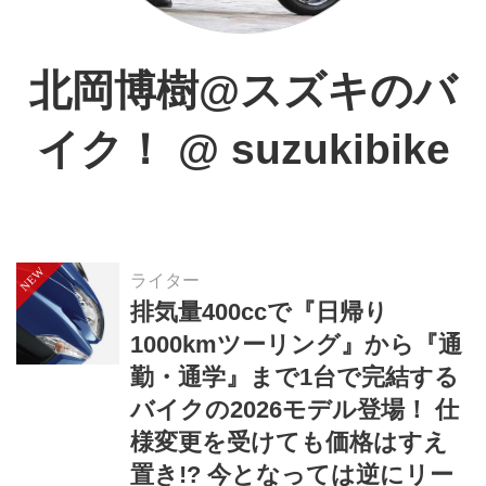
北岡博樹@スズキのバ
イク！
@
suzukibike
ライター
排気量400ccで『日帰り
1000kmツーリング』から『通
勤・通学』まで1台で完結する
バイクの2026モデル登場！ 仕
様変更を受けても価格はすえ
置き!? 今となっては逆にリー