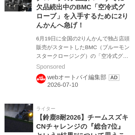
欠品続出中のBMC「空冷式グ
ローブ」を入手するために2り
んかんへ急げ！
6月19日に全国の2りんかんで独占店頭
販売がスタートしたBMC（ブルーモン
スタークロージング）の「空冷式グロ
ーブ」。昨年も売り切れが続出した夏
Sponsored
用グローブが、今年は「昨年以上に売
webオートバイ編集部
れ行き絶好調」との情報をキャッチし
ました！ 「涼しさ」の一点集中主義を
謳う圧倒的な涼しさと、繊細な手先の
操作をサポートする素肌のようなフィ
ライター
【鈴鹿8耐2026】チームスズキ
ット感で、「いちど使うと手放せな
CNチャレンジの『総合7位』
い」とやみつきになるライダーが続出
しています。迷っている間に売り切