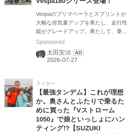
Vespa180シリーズ登場！
Vespaのプリマベーラとスプリントが
大幅な排気量アップを果たし、走行性
能がグレードアップ。果たして、乗車
フィーリングはどのように変化したの
Sponsored
か？ レポーターの太田安治とオートバ
太田安治
イ女子部の“わっす”が語ります！
ライター
【最強タンデム】これが理想
か。奥さんとふたりで乗るた
めに買った『Vストローム
1050』で娘といっしょにハン
ティング!?【SUZUKI