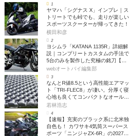
ヤマハ「シグナス X」インプレ｜ス
トリートでも峠でも、走りが楽しい
スポーツスクーターが帰ってきた！
横田和彦
ヨシムラ「KATANA 1135R」詳細解
説｜コンプリートカスタムの手法で
5台のみを製作した究極の銘刀【ヨ
シムラ伝】
webオートバイ編集部
なんとR値8.5という高性能エアマッ
ト「TRI-FLEC8」が凄い。分厚く寝
心地も良くてコンパクトなオールシ
ーズン対応マットを試してみた〈若
若林浩志
林浩志のスーパー・カブカブ・ダイ
アリーズ Vol.385〉
【速報】充実のブラック系に北米独
自色も！ カワサキ4気筒スーパース
ポーツ「ニンジャZX-6R」の2027年