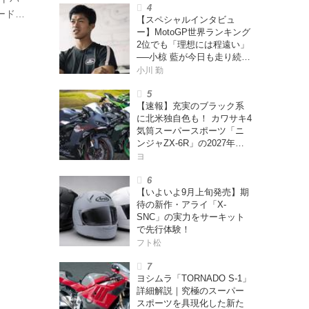
ードレ
【スペシャルインタビュ
楽し
ー】MotoGP世界ランキング
紹介さ
2位でも「理想には程遠い」
──小椋 藍が今日も走り続け
った
る理由
小川 勤
【速報】充実のブラック系
に北米独自色も！ カワサキ4
気筒スーパースポーツ「ニ
ンジャZX-6R」の2027年モ
デルを発表、2気筒ニンジャ
ヨ
も出たよ【海外】
【いよいよ9月上旬発売】期
待の新作・アライ「X-
SNC」の実力をサーキット
で先行体験！
フト松
ヨシムラ「TORNADO S-1」
詳細解説｜究極のスーパー
スポーツを具現化した新た