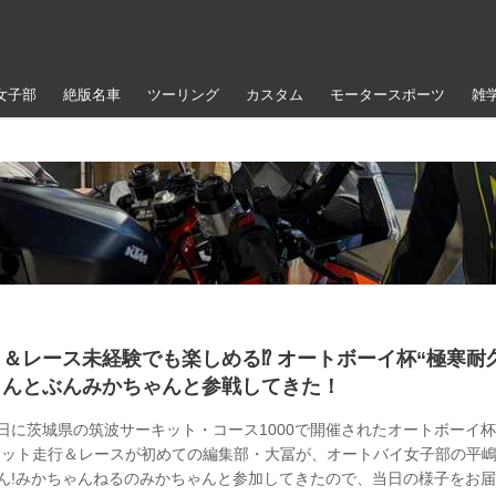
女子部
絶版名車
ツーリング
カスタム
モータースポーツ
雑
＆レース未経験でも楽しめる⁉ オートボーイ杯“極寒耐
さんとぶんみかちゃんと参戦してきた！
12日に茨城県の筑波サーキット・コース1000で開催されたオートボーイ杯
キット走行＆レースが初めての編集部・大冨が、オートバイ女子部の平
ん!みかちゃんねるのみかちゃんと参加してきたので、当日の様子をお