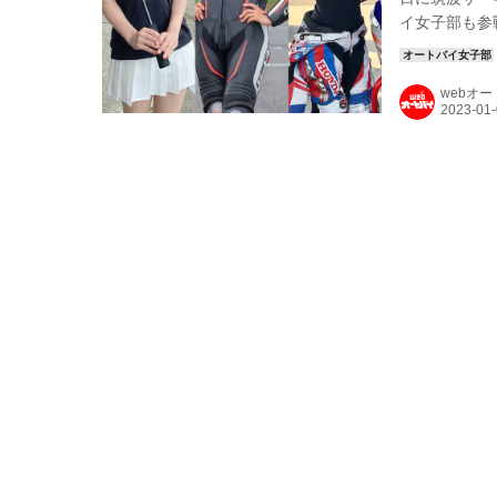
イ女子部も参
ースで活躍す
み！ スター
webオ
せて頂きます
Ruriko。