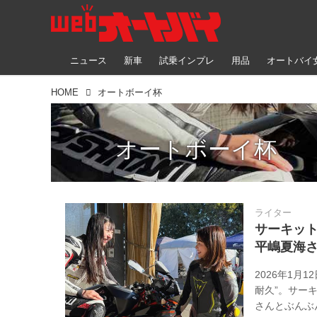
ニュース
新車
試乗インプレ
用品
オートバイ
HOME
オートボーイ杯
オートボーイ杯
ライター
サーキット
平嶋夏海
2026年1月
耐久”。サー
さんとぶんぶ