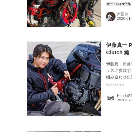
ます。レポー
大冨 涼
伊藤真一 P
Clutch 編
伊藤真一監督率い
ラスに参戦する
組み合わせた話
の記事はウェブ
Sponsored
抜粋し転載し
Honda
2026年7月号