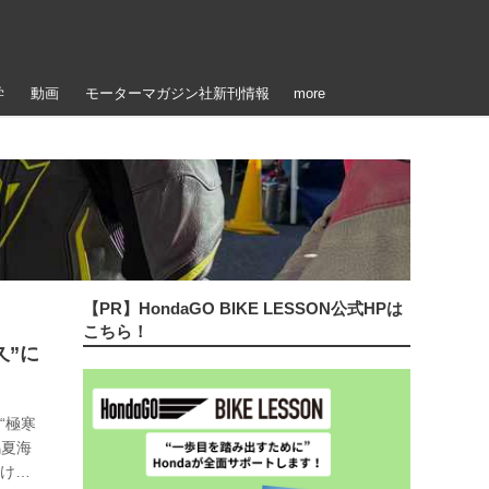
学
動画
モーターマガジン社新刊情報
more
【PR】HondaGO BIKE LESSON公式HPは
こちら！
久”に
“極寒
嶋夏海
届けし