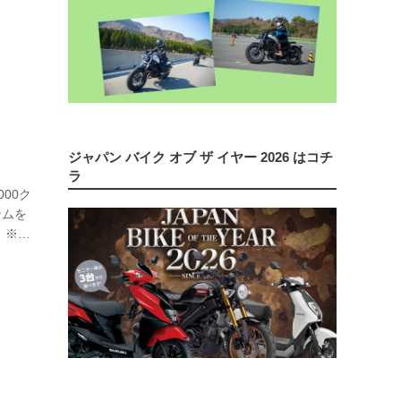
ジャパン バイク オブ ザ イヤー 2026 はコチ
ラ
000ク
テムを
た！※こ
を一部
バイ』