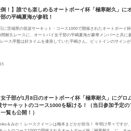
転倒！】誰でも楽しめるオートボーイ杯「極寒耐久」に
子部の平嶋夏海が参戦！
月13日に茨城県の筑波サーキット・コース1000で開催されたオートボーイ
時間耐久レースに、オートバイ女子部の平嶋夏海が豪華メンバーと共に
 レース序盤は好タイムを連発していた平嶋さん、ピットインのサイン
クシデントが発生したようで……!?レポート：福田 稔
女子部が1月8日のオートボーイ杯「極寒耐久」にグロ
波サーキットのコース1000を駆ける！（当日参加予定の
・一覧も公開！）
riko＆みか！ レースクイーンは梅本まどかが担当！ 年明け早々ですが、
キットのコース1000で開催されるオートボーイ杯「極寒耐久」に、オ