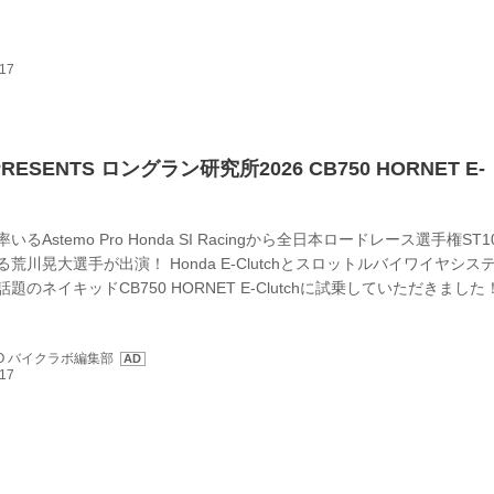
ト：大冨 涼
RESENTS ロングラン研究所2026 CB750 HORNET E-
るAstemo Pro Honda SI Racingから全日本ロードレース選手権ST1
荒川晃大選手が出演！ Honda E-Clutchとスロットルバイワイヤシス
題のネイキッドCB750 HORNET E-Clutchに試乗していただきまし
サイト「HondaGO バイクラボ」で2026年7月17日に公開されたもの
ています。まとめ：宮﨑健太郎／写真：南 孝幸（初出：月刊『オート
GO バイクラボ編集部
）