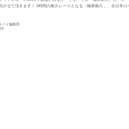
戦させて頂きます！ 3時間の耐久レースとなる「極寒耐久」、全日本ロ
る有名ライダーも多数登場予定ですので、どんな盛り上がりを見せるか
トは11時5分の予定です！ それでは、Teamオートバイ女子部の参加者を
ートバイ編集部
！ Ruriko／ライダー すっかりオートバイ女子部のサーキット担当とな
年末のスクール通いで、肘すりをマスターとしたとの連絡も入って...