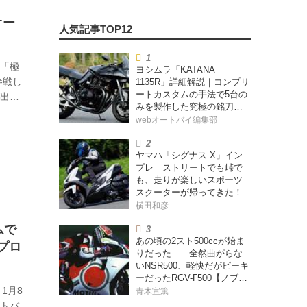
オー
杯「極
ヨシムラ「KATANA
参戦し
1135R」詳細解説｜コンプリ
ートカスタムの手法で5台の
が出た
みを製作した究極の銘刀
【ヨシムラ伝】
webオートバイ編集部
ヤマハ「シグナス X」イン
プレ｜ストリートでも峠で
も、走りが楽しいスポーツ
スクーターが帰ってきた！
横田和彦
ムで
あの頃の2スト500ccが始ま
プロ
りだった……全然曲がらな
いNSR500、軽快だがピーキ
ーだったRGV-Γ500【ノブ青
木のA.M.R. (アオキマニアッ
1月8
青木宣篤
クレーシング) Vol.1】
ートバ