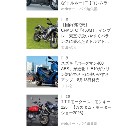
な“トルネード”【ヨシムラ
伝】
webオートバイ編集部
【国内初試乗】
CFMOTO「450MT」インプ
レ｜素直で扱いやすくバラ
ンスに優れたミドルアドベ
ンチャー！
太田安治
スズキ「バーグマン400
ABS」が進化！ E10ガソリ
ン対応でさらに使いやすさ
アップ、8月18日発売
フト松
T.T.Rモータース「モンキー
125」【カスタム・モーター
ショー2026】
webオートバイ編集部