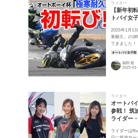
ライター
【新年初
トバイ女
2025年1
寒耐久」の3
てきました！
後の周回でア
福田 稔
ライター
オートバイ
参戦！ 筑
ライダー
ライダーはRu
日に筑波サー