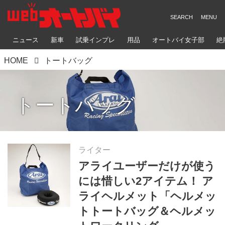
ニュース
新車
試乗インプレ
用品
オートバイ女子部
絶
HOME
トートバッグ
トートバッグ
ライター
アライユーザーだけが使う
には惜しい2アイテム！ ア
ライヘルメット「ヘルメッ
トトートバッグ＆ヘルメッ