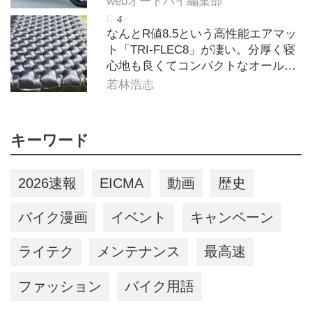
webオートバイ編集部
なんとR値8.5という高性能エアマッ
ト「TRI-FLEC8」が凄い。分厚く寝
心地も良くてコンパクトなオールシ
ーズン対応マットを試してみた〈若
若林浩志
林浩志のスーパー・カブカブ・ダイ
アリーズ Vol.385〉
キーワード
2026速報
EICMA
動画
歴史
バイク漫画
イベント
キャンペーン
ライテク
メンテナンス
最高速
ファッション
バイク用語