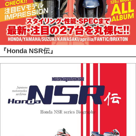
『Honda NSR伝』