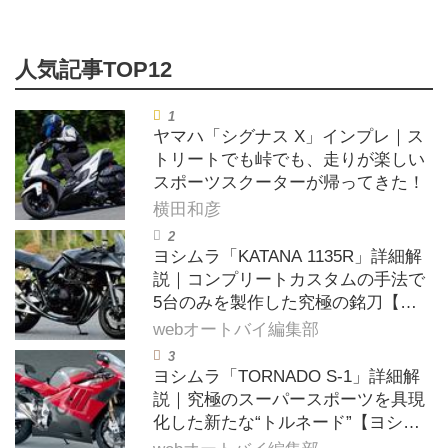
ヤマハ「シグナス X」インプレ｜ス
トリートでも峠でも、走りが楽しい
スポーツスクーターが帰ってきた！
横田和彦
ヨシムラ「KATANA 1135R」詳細解
説｜コンプリートカスタムの手法で
5台のみを製作した究極の銘刀【ヨ
シムラ伝】
webオートバイ編集部
ヨシムラ「TORNADO S-1」詳細解
説｜究極のスーパースポーツを具現
化した新たな“トルネード”【ヨシム
ラ伝】