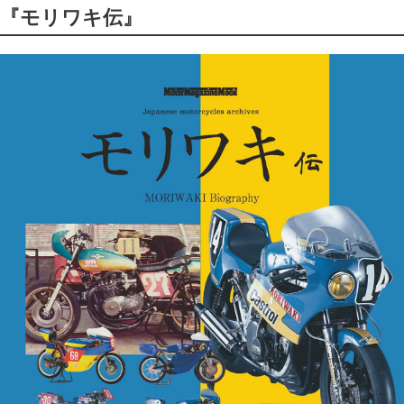
『モリワキ伝』