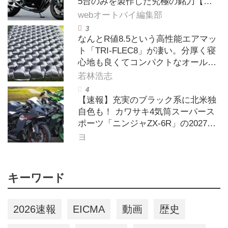
5台のみを製作した究極の銘刀【ヨ
シムラ伝】
webオートバイ編集部
なんとR値8.5という高性能エアマッ
ト「TRI-FLEC8」が凄い。分厚く寝
心地も良くてコンパクトなオールシ
ーズン対応マットを試してみた〈若
若林浩志
林浩志のスーパー・カブカブ・ダイ
アリーズ Vol.385〉
【速報】充実のブラック系に北米独
自色も！ カワサキ4気筒スーパース
ポーツ「ニンジャZX-6R」の2027年
モデルを発表、2気筒ニンジャも出
ヨ
たよ【海外】
キーワード
2026速報
EICMA
動画
歴史