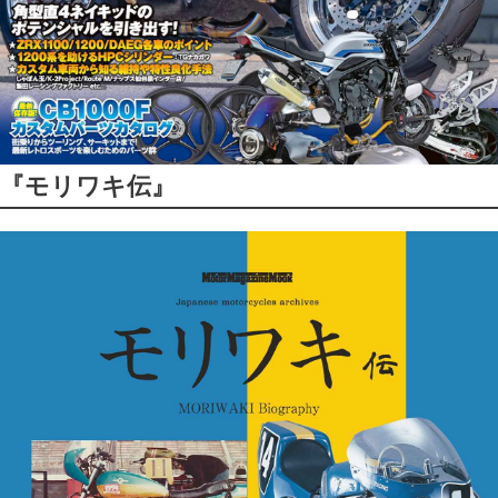
『モリワキ伝』