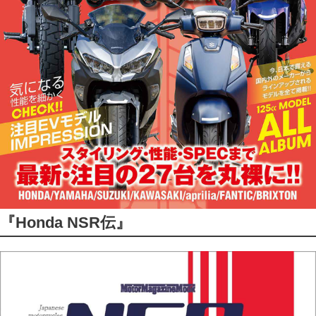
『Honda NSR伝』