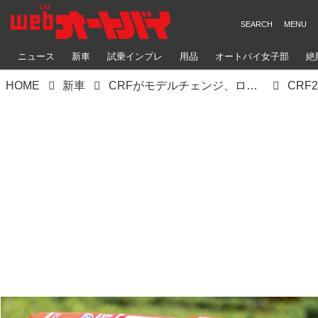
ニュース
新車
試乗インプレ
用品
オートバイ女子部
絶
HOME
新車
CRFがモデルチェンジ、ローレンス兄弟が創り上げた70%新しい最新シャシーはいかに
CRF