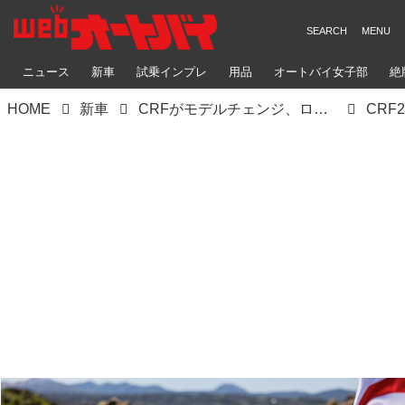
ニュース
新車
試乗インプレ
用品
オートバイ女子部
絶
HOME
新車
CRFがモデルチェンジ、ローレンス兄弟が創り上げた70%新しい最新シャシーはいかに
CRF