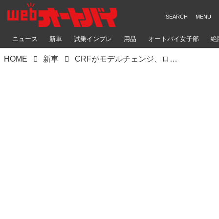
ニュース
新車
試乗インプレ
用品
オートバイ女子部
絶
HOME
新車
CRFがモデルチェンジ、ローレンス兄弟が創り上げた70%新しい最新シャシーはいかに