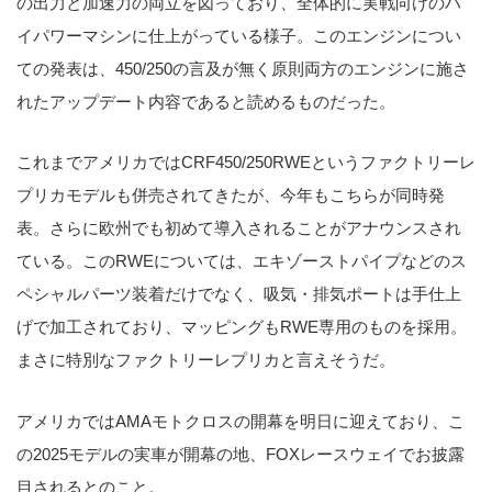
の出力と加速力の両立を図っており、全体的に実戦向けのハ
イパワーマシンに仕上がっている様子。このエンジンについ
ての発表は、450/250の言及が無く原則両方のエンジンに施さ
れたアップデート内容であると読めるものだった。
これまでアメリカではCRF450/250RWEというファクトリーレ
プリカモデルも併売されてきたが、今年もこちらが同時発
表。さらに欧州でも初めて導入されることがアナウンスされ
ている。このRWEについては、エキゾーストパイプなどのス
ペシャルパーツ装着だけでなく、吸気・排気ポートは手仕上
げで加工されており、マッピングもRWE専用のものを採用。
まさに特別なファクトリーレプリカと言えそうだ。
アメリカではAMAモトクロスの開幕を明日に迎えており、こ
の2025モデルの実車が開幕の地、FOXレースウェイでお披露
目されるとのこと。