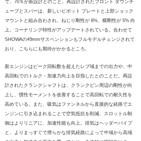
で、70％が新設計とのこと。再設計されたフロント ダウンチ
ューブとスパーは、新しいピボット プレートと上部ショック
マウントと組み合わされ、ねじり剛性が 8%、横剛性が 5% 向
上。コーナリング特性がアップデートされている。合わせて
SHOWAの49mmサスペンションもフルモデルチェンジされて
おり、こちらにも期待がかかるところ。
新エンジンはピーク回転数を超えたレブ域までの出力や、中
高回転でのトルク・加速力向上を目指したとのことだ。再設
計されたクランクシャフトは、クランクピン周辺の剛性​​が向
上し、慣性モーメントを改善することで高回転での耐久性を
高めている。また、吸気はファンネルから直接的な経路でエ
ンジンに引き込まれることで空気抵抗を削減、スロットル制
御はよりリニアに、加速性能も向上。排気はヘッダーパイプ
と、よりまっすぐで滑らかな排気経路によって中域から高域