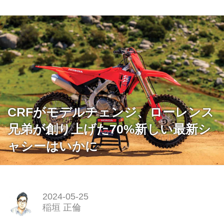
CRFがモデルチェンジ、ローレンス
兄弟が創り上げた70%新しい最新シ
ャシーはいかに
2024-05-25
稲垣 正倫