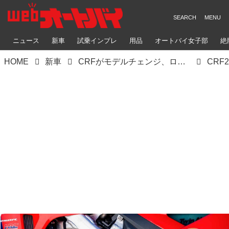
ニュース
新車
試乗インプレ
用品
オートバイ女子部
絶
HOME
新車
CRFがモデルチェンジ、ローレンス兄弟が創り上げた70%新しい最新シャシーはいかに
CRF