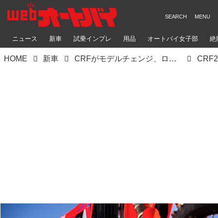
ニュース
新車
試乗インプレ
用品
オートバイ女子部
絶
HOME
新車
CRFがモデルチェンジ、ローレンス兄弟が創り上げた70%新しい最新シャシーはいかに
CRF