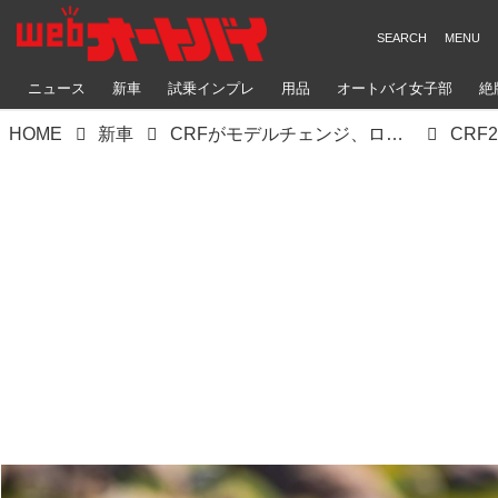
ニュース
新車
試乗インプレ
用品
オートバイ女子部
絶
HOME
新車
CRFがモデルチェンジ、ローレンス兄弟が創り上げた70%新しい最新シャシーはいかに
CRF