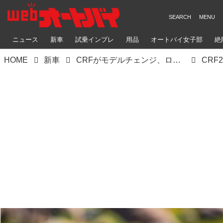
ニュース
新車
試乗インプレ
用品
オートバイ女子部
絶
HOME
新車
CRFがモデルチェンジ、ローレンス兄弟が創り上げた70%新しい最新シャシーはいかに
CRF