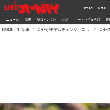
ニュース
新車
試乗インプレ
用品
オートバイ女子部
絶
HOME
新車
CRFがモデルチェンジ、ローレンス兄弟が創り上げた70%新しい最新シャシーはいかに
CRF