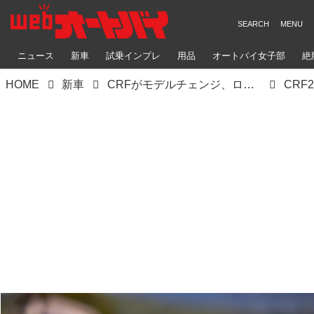
ニュース
新車
試乗インプレ
用品
オートバイ女子部
絶
HOME
新車
CRFがモデルチェンジ、ローレンス兄弟が創り上げた70%新しい最新シャシーはいかに
CRF