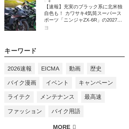
アリーズ Vol.385〉
【速報】充実のブラック系に北米独
自色も！ カワサキ4気筒スーパース
ポーツ「ニンジャZX-6R」の2027年
モデルを発表、2気筒ニンジャも出
ヨ
たよ【海外】
キーワード
2026速報
EICMA
動画
歴史
バイク漫画
イベント
キャンペーン
ライテク
メンテナンス
最高速
ファッション
バイク用語