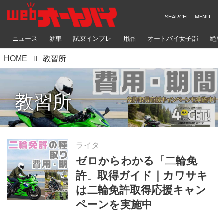
ニュース
新車
試乗インプレ
用品
オートバイ女子部
絶
HOME
教習所
教習所
ライター
ゼロからわかる「二輪免
許」取得ガイド｜カワサキ
は二輪免許取得応援キャン
ペーンを実施中