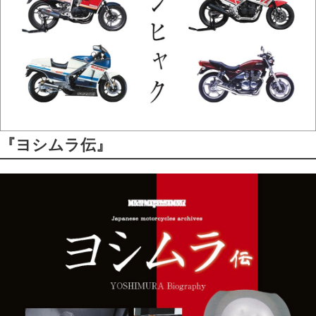
『ヨシムラ伝』