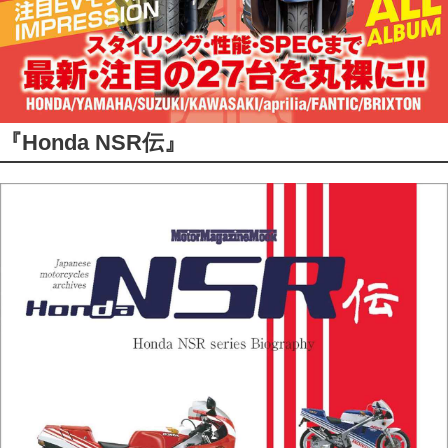
『Honda NSR伝』