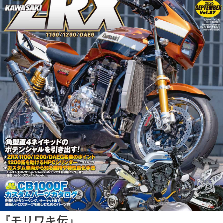
『モリワキ伝』