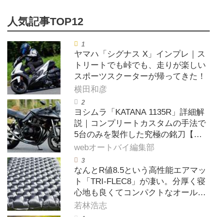
ヤマハ「シグナス X」インプレ｜ス
トリートでも峠でも、走りが楽しい
スポーツスクーターが帰ってきた！
横田和彦
ヨシムラ「KATANA 1135R」詳細解
説｜コンプリートカスタムの手法で
5台のみを製作した究極の銘刀【ヨ
シムラ伝】
webオートバイ編集部
なんとR値8.5という高性能エアマッ
ト「TRI-FLEC8」が凄い。分厚く寝
心地も良くてコンパクトなオールシ
ーズン対応マットを試してみた〈若
若林浩志
林浩志のスーパー・カブカブ・ダイ