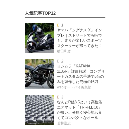
ヤマハ「シグナス X」イン
プレ｜ストリートでも峠で
も、走りが楽しいスポーツ
スクーターが帰ってきた！
横田和彦
ヨシムラ「KATANA
1135R」詳細解説｜コンプリ
ートカスタムの手法で5台の
みを製作した究極の銘刀
【ヨシムラ伝】
webオートバイ編集部
なんとR値8.5という高性能
エアマット「TRI-FLEC8」
が凄い。分厚く寝心地も良
くてコンパクトなオールシ
ーズン対応マットを試して
若林浩志
みた〈若林浩志のスーパ