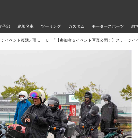
女子部
絶版名車
ツーリング
カスタム
モータースポーツ
雑
【参加者＆イベント写真公開！】ステージイベント復活♪ 雨のアップガレージライダースBIKE!BIKE!BIKE2022（梅本まどか）