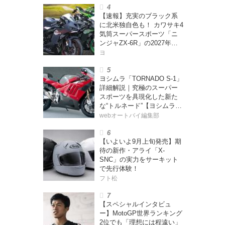
ー・カブカブ・ダイアリー
【速報】充実のブラック系
ズ Vol.385〉
に北米独自色も！ カワサキ4
気筒スーパースポーツ「ニ
ンジャZX-6R」の2027年モ
デルを発表、2気筒ニンジャ
ヨ
も出たよ【海外】
ヨシムラ「TORNADO S-1」
詳細解説｜究極のスーパー
スポーツを具現化した新た
な“トルネード”【ヨシムラ
伝】
webオートバイ編集部
【いよいよ9月上旬発売】期
待の新作・アライ「X-
SNC」の実力をサーキット
で先行体験！
フト松
【スペシャルインタビュ
ー】MotoGP世界ランキング
2位でも「理想には程遠い」