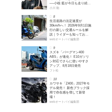
──小椋 藍が今日も走り続け
る理由
小川 勤
生活道路の法定速度が
30km/hへ！ 2026年9月1日施
行の新しい交通ルールを解
説｜ライダーも知っておく
べきポイントをチェック！
webオートバイ編集部
スズキ「バーグマン400
ABS」が進化！ E10ガソリ
ン対応でさらに使いやすさ
アップ、8月18日発売
フト松
カワサキ「Z400」2027年モ
デル発売！ 新色ブラック採
用で存在感を増して新登
場！
webオートバイ編集部