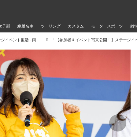
女子部
絶版名車
ツーリング
カスタム
モータースポーツ
雑
【参加者＆イベント写真公開！】ステージイベント復活♪ 雨のアップガレージライダースBIKE!BIKE!BIKE2022（梅本まどか）