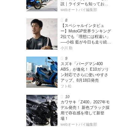
説｜ライダーも知っておく
べきポイントをチェック！
webオートバイ編集部
【スペシャルインタビュ
ー】MotoGP世界ランキング
2位でも「理想には程遠い」
──小椋 藍が今日も走り続け
る理由
小川 勤
スズキ「バーグマン400
ABS」が進化！ E10ガソリ
ン対応でさらに使いやすさ
アップ、8月18日発売
フト松
カワサキ「Z400」2027年モ
デル発売！ 新色ブラック採
用で存在感を増して新登
場！
webオートバイ編集部