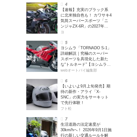
ー・カブカブ・ダイアリー
【速報】充実のブラック系
ズ Vol.385〉
に北米独自色も！ カワサキ4
気筒スーパースポーツ「ニ
ンジャZX-6R」の2027年モ
デルを発表、2気筒ニンジャ
ヨ
も出たよ【海外】
ヨシムラ「TORNADO S-1」
詳細解説｜究極のスーパー
スポーツを具現化した新た
な“トルネード”【ヨシムラ
伝】
webオートバイ編集部
【いよいよ9月上旬発売】期
待の新作・アライ「X-
SNC」の実力をサーキット
で先行体験！
フト松
生活道路の法定速度が
30km/hへ！ 2026年9月1日施
行の新しい交通ルールを解