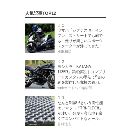
ヤマハ「シグナス X」イン
プレ｜ストリートでも峠で
も、走りが楽しいスポーツ
スクーターが帰ってきた！
横田和彦
ヨシムラ「KATANA
1135R」詳細解説｜コンプリ
ートカスタムの手法で5台の
みを製作した究極の銘刀
【ヨシムラ伝】
webオートバイ編集部
なんとR値8.5という高性能
エアマット「TRI-FLEC8」
が凄い。分厚く寝心地も良
くてコンパクトなオールシ
ーズン対応マットを試して
若林浩志
みた〈若林浩志のスーパ