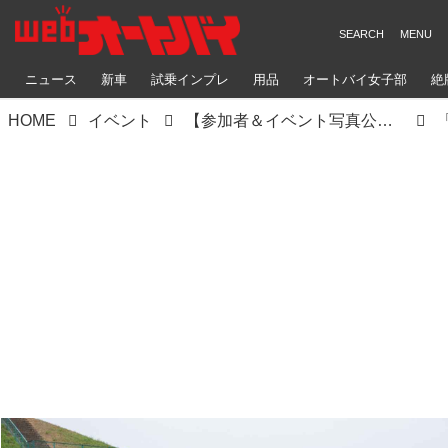
ニュース
新車
試乗インプレ
用品
オートバイ女子部
絶
HOME
イベント
【参加者＆イベント写真公開！】ステージイベント復活♪ 雨のアップガレージライダースBIKE!BIKE!BIKE2022（梅本まどか）