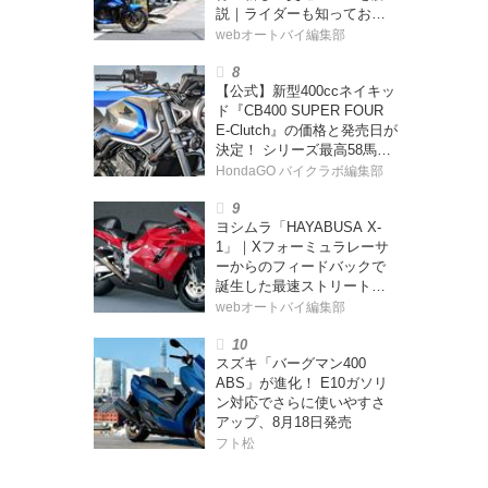
説｜ライダーも知っておく
べきポイントをチェック！
webオートバイ編集部
【公式】新型400ccネイキッ
ド『CB400 SUPER FOUR
E-Clutch』の価格と発売日が
決定！ シリーズ最高58馬力
＆14kgもの軽量化!? 完全に
HondaGO バイクラボ編集部
「旧CB400SF」を超えた!?
【Honda2026新車ニュー
ヨシムラ「HAYABUSA X-
ス】
1」｜Xフォーミュラレーサ
ーからのフィードバックで
誕生した最速ストリートモ
デル【ヨシムラ伝】
webオートバイ編集部
スズキ「バーグマン400
ABS」が進化！ E10ガソリ
ン対応でさらに使いやすさ
アップ、8月18日発売
フト松