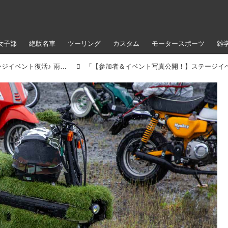
女子部
絶版名車
ツーリング
カスタム
モータースポーツ
雑
【参加者＆イベント写真公開！】ステージイベント復活♪ 雨のアップガレージライダースBIKE!BIKE!BIKE2022（梅本まどか）