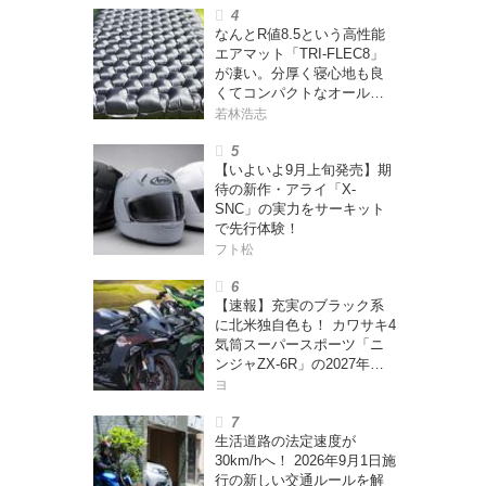
なんとR値8.5という高性能
エアマット「TRI-FLEC8」
が凄い。分厚く寝心地も良
くてコンパクトなオールシ
ーズン対応マットを試して
若林浩志
みた〈若林浩志のスーパ
ー・カブカブ・ダイアリー
【いよいよ9月上旬発売】期
ズ Vol.385〉
待の新作・アライ「X-
SNC」の実力をサーキット
で先行体験！
フト松
【速報】充実のブラック系
に北米独自色も！ カワサキ4
気筒スーパースポーツ「ニ
ンジャZX-6R」の2027年モ
デルを発表、2気筒ニンジャ
ヨ
も出たよ【海外】
生活道路の法定速度が
30km/hへ！ 2026年9月1日施
行の新しい交通ルールを解