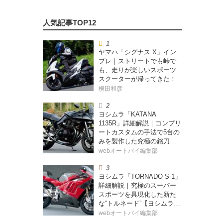
ヤマハ「シグナス X」イン
プレ｜ストリートでも峠で
も、走りが楽しいスポーツ
スクーターが帰ってきた！
横田和彦
ヨシムラ「KATANA
1135R」詳細解説｜コンプリ
ートカスタムの手法で5台の
みを製作した究極の銘刀
【ヨシムラ伝】
webオートバイ編集部
ヨシムラ「TORNADO S-1」
詳細解説｜究極のスーパー
スポーツを具現化した新た
な“トルネード”【ヨシムラ
伝】
webオートバイ編集部