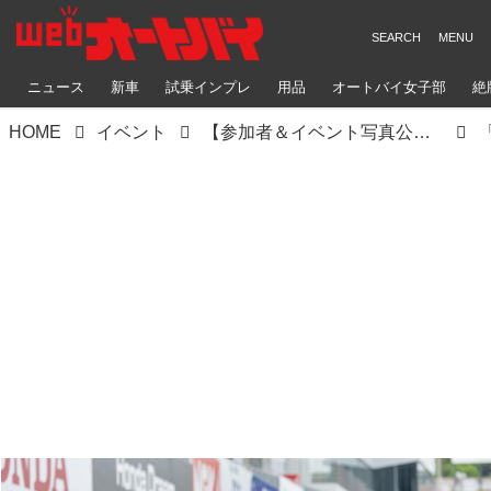
ニュース
新車
試乗インプレ
用品
オートバイ女子部
絶
HOME
イベント
【参加者＆イベント写真公開！】ステージイベント復活♪ 雨のアップガレージライダースBIKE!BIKE!BIKE2022（梅本まどか）