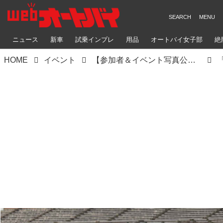
ニュース
新車
試乗インプレ
用品
オートバイ女子部
絶
HOME
イベント
【参加者＆イベント写真公開！】ステージイベント復活♪ 雨のアップガレージライダースBIKE!BIKE!BIKE2022（梅本まどか）