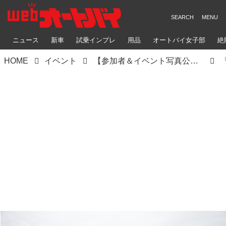
ニュース
新車
試乗インプレ
用品
オートバイ女子部
絶
HOME
イベント
【参加者＆イベント写真公開！】ステージイベント復活♪ 雨のアップガレージライダースBIKE!BIKE!BIKE2022（梅本まどか）