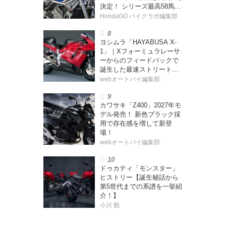
決定！ シリーズ最高58馬力
＆14kgもの軽量化!? 完全に
HondaGO バイクラボ編集部
「旧CB400SF」を超えた!?
【Honda2026新車ニュー
ヨシムラ「HAYABUSA X-
ス】
1」｜Xフォーミュラレーサ
ーからのフィードバックで
誕生した最速ストリートモ
デル【ヨシムラ伝】
webオートバイ編集部
カワサキ「Z400」2027年モ
デル発売！ 新色ブラック採
用で存在感を増して新登
場！
webオートバイ編集部
ドゥカティ「モンスター」
ヒストリー【誕生秘話から
第5世代までの系譜を一挙紹
介！】
小川 勤