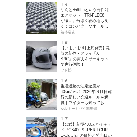
なんとR値8.5という高性能
エアマット「TRI-FLEC8」
が凄い。分厚く寝心地も良
くてコンパクトなオールシ
ーズン対応マットを試して
若林浩志
みた〈若林浩志のスーパ
ー・カブカブ・ダイアリー
【いよいよ9月上旬発売】期
ズ Vol.385〉
待の新作・アライ「X-
SNC」の実力をサーキット
で先行体験！
フト松
生活道路の法定速度が
30km/hへ！ 2026年9月1日施
行の新しい交通ルールを解
説｜ライダーも知っておく
べきポイントをチェック！
webオートバイ編集部
【公式】新型400ccネイキッ
ド『CB400 SUPER FOUR
E-Clutch』の価格と発売日が