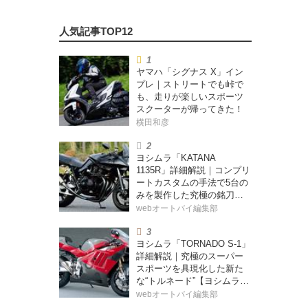
ヤマハ「シグナス X」イン
プレ｜ストリートでも峠で
も、走りが楽しいスポーツ
スクーターが帰ってきた！
横田和彦
ヨシムラ「KATANA
1135R」詳細解説｜コンプリ
ートカスタムの手法で5台の
みを製作した究極の銘刀
【ヨシムラ伝】
webオートバイ編集部
ヨシムラ「TORNADO S-1」
詳細解説｜究極のスーパー
スポーツを具現化した新た
な“トルネード”【ヨシムラ
伝】
webオートバイ編集部