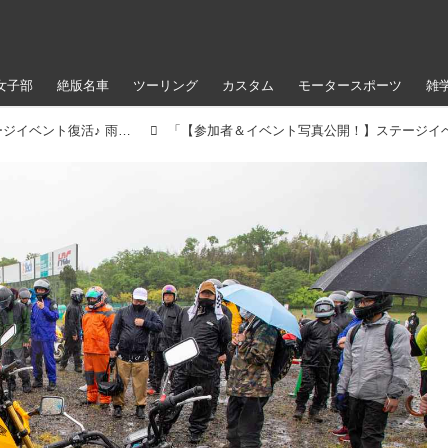
女子部
絶版名車
ツーリング
カスタム
モータースポーツ
雑
【参加者＆イベント写真公開！】ステージイベント復活♪ 雨のアップガレージライダースBIKE!BIKE!BIKE2022（梅本まどか）