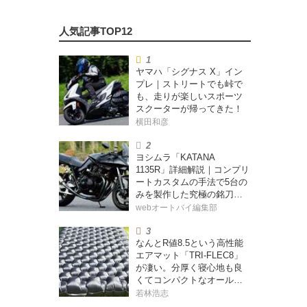
ヤマハ「シグナス X」イン
プレ｜ストリートでも峠で
も、走りが楽しいスポーツ
スクーターが帰ってきた！
横田和彦
ヨシムラ「KATANA
1135R」詳細解説｜コンプリ
ートカスタムの手法で5台の
みを製作した究極の銘刀
【ヨシムラ伝】
webオートバイ編集部
なんとR値8.5という高性能
エアマット「TRI-FLEC8」
が凄い。分厚く寝心地も良
くてコンパクトなオールシ
ーズン対応マットを試して
若林浩志
みた〈若林浩志のスーパ