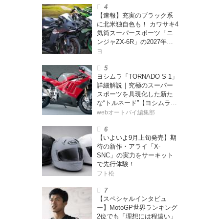
ー・カブカブ・ダイアリー
【速報】充実のブラック系
ズ Vol.385〉
に北米独自色も！ カワサキ4
気筒スーパースポーツ「ニ
ンジャZX-6R」の2027年モ
デルを発表、2気筒ニンジャ
ヨ
も出たよ【海外】
ヨシムラ「TORNADO S-1」
詳細解説｜究極のスーパー
スポーツを具現化した新た
な“トルネード”【ヨシムラ
伝】
webオートバイ編集部
【いよいよ9月上旬発売】期
待の新作・アライ「X-
SNC」の実力をサーキット
で先行体験！
フト松
【スペシャルインタビュ
ー】MotoGP世界ランキング
2位でも「理想には程遠い」