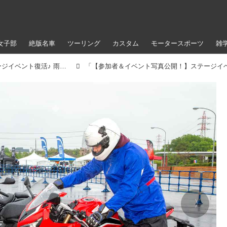
女子部
絶版名車
ツーリング
カスタム
モータースポーツ
雑
【参加者＆イベント写真公開！】ステージイベント復活♪ 雨のアップガレージライダースBIKE!BIKE!BIKE2022（梅本まどか）