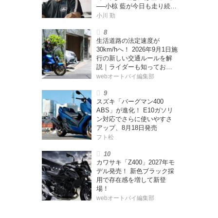
──小椋 藍が今日も走り続け
る理由
小川 勤
生活道路の法定速度が
30km/hへ！ 2026年9月1日施
行の新しい交通ルールを解
説｜ライダーも知っておく
べきポイントをチェック！
webオートバイ編集部
スズキ「バーグマン400
ABS」が進化！ E10ガソリ
ン対応でさらに使いやすさ
アップ、8月18日発売
フト松
カワサキ「Z400」2027年モ
デル発売！ 新色ブラック採
用で存在感を増して新登
場！
webオートバイ編集部