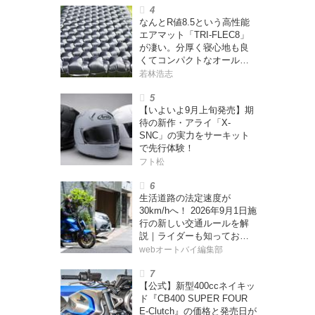
なんとR値8.5という高性能
エアマット「TRI-FLEC8」
が凄い。分厚く寝心地も良
くてコンパクトなオールシ
ーズン対応マットを試して
若林浩志
みた〈若林浩志のスーパ
ー・カブカブ・ダイアリー
【いよいよ9月上旬発売】期
ズ Vol.385〉
待の新作・アライ「X-
SNC」の実力をサーキット
で先行体験！
フト松
生活道路の法定速度が
30km/hへ！ 2026年9月1日施
行の新しい交通ルールを解
説｜ライダーも知っておく
べきポイントをチェック！
webオートバイ編集部
【公式】新型400ccネイキッ
ド『CB400 SUPER FOUR
E-Clutch』の価格と発売日が