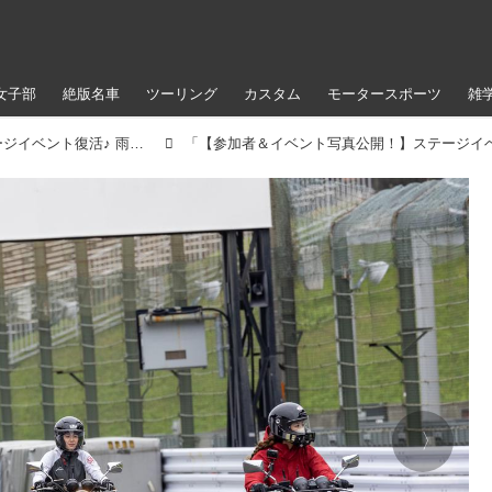
女子部
絶版名車
ツーリング
カスタム
モータースポーツ
雑
【参加者＆イベント写真公開！】ステージイベント復活♪ 雨のアップガレージライダースBIKE!BIKE!BIKE2022（梅本まどか）