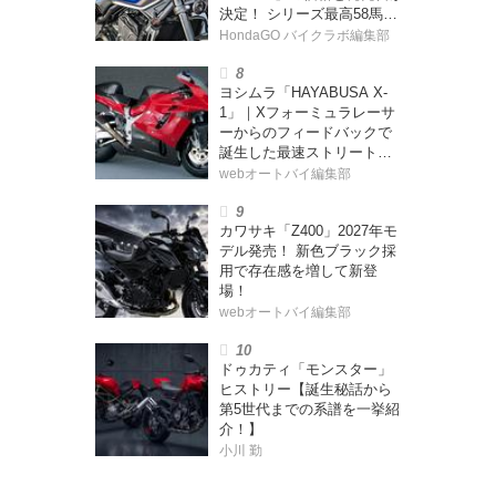
決定！ シリーズ最高58馬力
＆14kgもの軽量化!? 完全に
HondaGO バイクラボ編集部
「旧CB400SF」を超えた!?
【Honda2026新車ニュー
ヨシムラ「HAYABUSA X-
ス】
1」｜Xフォーミュラレーサ
ーからのフィードバックで
誕生した最速ストリートモ
デル【ヨシムラ伝】
webオートバイ編集部
カワサキ「Z400」2027年モ
デル発売！ 新色ブラック採
用で存在感を増して新登
場！
webオートバイ編集部
ドゥカティ「モンスター」
ヒストリー【誕生秘話から
第5世代までの系譜を一挙紹
介！】
小川 勤