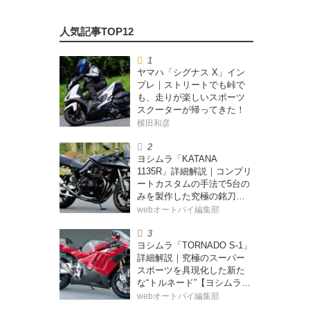
ヤマハ「シグナス X」イン
プレ｜ストリートでも峠で
も、走りが楽しいスポーツ
スクーターが帰ってきた！
横田和彦
ヨシムラ「KATANA
1135R」詳細解説｜コンプリ
ートカスタムの手法で5台の
みを製作した究極の銘刀
【ヨシムラ伝】
webオートバイ編集部
ヨシムラ「TORNADO S-1」
詳細解説｜究極のスーパー
スポーツを具現化した新た
な“トルネード”【ヨシムラ
伝】
webオートバイ編集部