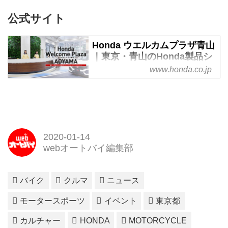
公式サイト
Honda ウエルカムプラザ青山
｜東京・青山のHonda製品シ
ョールーム、イベントスペー
www.honda.co.jp
ス
Honda本社ビル1階のショールー
ム「Honda ウエルカムプラザ青
山」のページです。館内展示や
ASIMOデモほかイベントのご案
2020-01-14
内、展示中のクルマ・バイクなど
webオートバイ編集部
の製品一覧、館内ショップでお取
り扱い中のHondaグッズのご紹
介、交通アクセスなど。東京都港
バイク
クルマ
ニュース
区南青山に所在。
モータースポーツ
イベント
東京都
カルチャー
HONDA
MOTORCYCLE