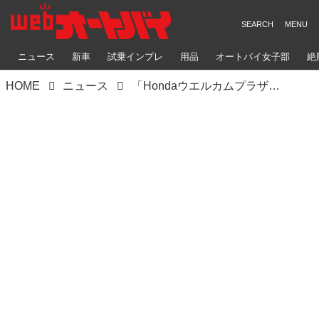
ニュース
新車
試乗インプレ
用品
オートバイ女子部
絶
HOME
ニュース
「Hondaウエルカムプラザ青山」のイメージが一新！ 1月18日（土）にリニューアルオープン