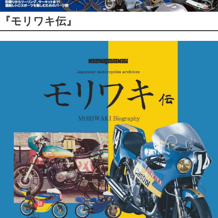
『モリワキ伝』