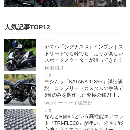
ヤマハ「シグナス X」インプレ｜ス
トリートでも峠でも、走りが楽しい
スポーツスクーターが帰ってきた！
横田和彦
ヨシムラ「KATANA 1135R」詳細解
説｜コンプリートカスタムの手法で
5台のみを製作した究極の銘刀【ヨ
シムラ伝】
webオートバイ編集部
なんとR値8.5という高性能エアマッ
ト「TRI-FLEC8」が凄い。分厚く寝
心地も良くてコンパクトなオールシ