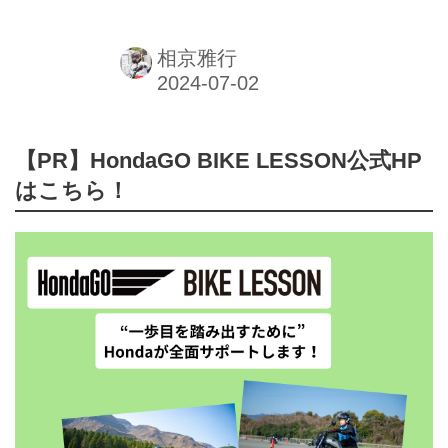
を紹介します。 商品を提供して頂くこ
適性を追求した3アイテムがラインナ
とになったのですが、ジャストタイミ
ップされています。ここでは、すっか
相京雅行
ングでした。 僕は二台のバイクを持っ
り...
ていて、CRF250rallyとクロスカブ110
に乗っているのですが、クロスカブに
【PR】HondaGO BIKE LESSON公式HP
乗っていると煽り運転の被害にあう事
はこちら！
が多いんです。 アドレスV125からク
ロスカブに乗り換えたのですが、以前
よりもはるかに煽られることが増えま
した。 アドレスV125にはちょっとや
んちゃな音がするマフラーを装着して
いたのですが、クロスカブはとても静
かなので、それが影響しているかもし
れません… そん...