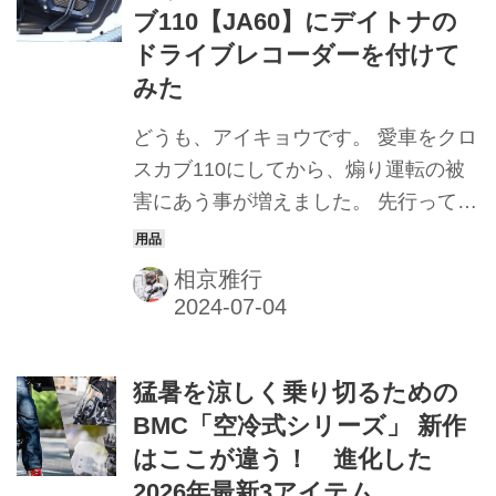
ブ110【JA60】にデイトナの
ドライブレコーダーを付けて
みた
どうも、アイキョウです。 愛車をクロ
スカブ110にしてから、煽り運転の被
害にあう事が増えました。 先行って～
と左によってスムーズに抜いてもらう
ように心がけていますが、あまり車間
相京雅行
を詰められるのは精神的にもよろしく
ない。 そこでデイトナのドライブレコ
ーダー(Mivue M820WD)を付けたので
猛暑を涼しく乗り切るための
すが、僕のように整備は好きだけど得
BMC「空冷式シリーズ」 新作
意ではないという方に向けて、手順を
はここが違う！ 進化した
備忘録的に残しておこうと思います。
2026年最新3アイテム
それではいきます！ まずはリアフェン