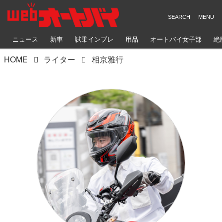
ニュース
新車
試乗インプレ
用品
オートバイ女子部
絶
HOME
ライター
相京雅行