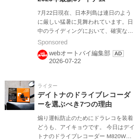
ダー以外の外装をまるっと取り外しま
7月22日現在、日本列島は連日のよう
す。 クロスカブ110は力を入れにくい
に厳しい猛暑に見舞われています。日
プラスネジが多く使われていて、稀に
中のライディングにおいて、確実な暑
オーバートルクで固定されていること
さ対策をすることは、いまやライダー
Sponsored
もあるので要注意。ヤバ...
にとっての最重要課題ですよね。 そん
webオートバイ編集部
な過酷な日本の夏を「いかに涼しく走
るか」という点に特化して開発され、
ライダーの間で年々注目を集めている
のが、BMC（ブルーモンスタークロー
ライター
デイトナのドライブレコーダ
ジング）の「空冷式シリーズ」です。
ーを選ぶべき7つの理由
アパレル開発歴25年の知見を持つデザ
イナーによるオートバイ専用設計と、
煽り運転防止のためにドラレコを装着
ユーザーの声を積極的に反映して毎シ
どうも、アイキョウです。 今日はデイ
ーズン仕様変更を重ねる本シリーズ。
トナのドライブレコーダー M820WD
2026年モデルでは、さらに涼しさと快