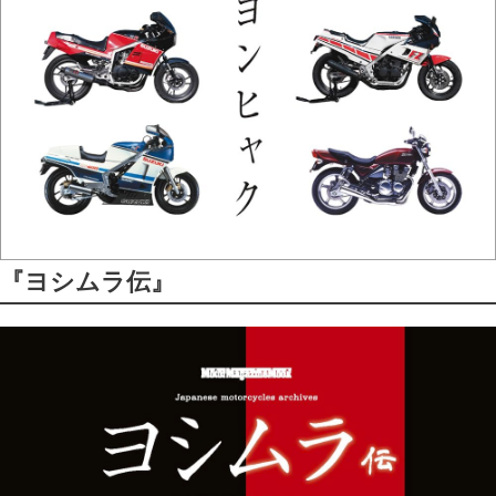
『ヨシムラ伝』