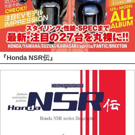
『Honda NSR伝』