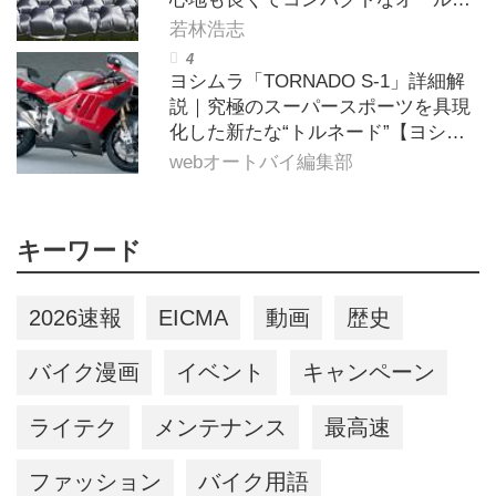
ーズン対応マットを試してみた〈若
若林浩志
林浩志のスーパー・カブカブ・ダイ
アリーズ Vol.385〉
ヨシムラ「TORNADO S-1」詳細解
説｜究極のスーパースポーツを具現
化した新たな“トルネード”【ヨシム
ラ伝】
webオートバイ編集部
キーワード
2026速報
EICMA
動画
歴史
バイク漫画
イベント
キャンペーン
ライテク
メンテナンス
最高速
ファッション
バイク用語