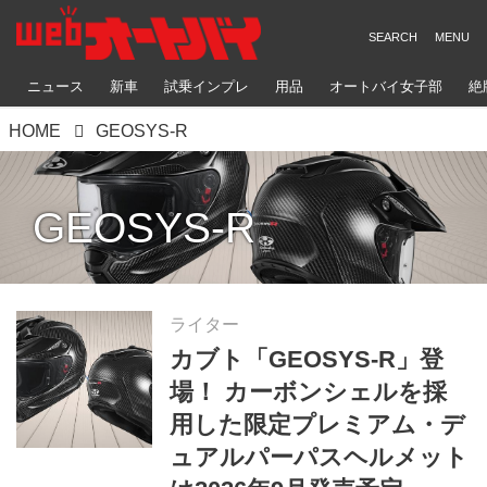
ニュース
新車
試乗インプレ
用品
オートバイ女子部
絶
HOME
GEOSYS-R
GEOSYS-R
ライター
カブト「GEOSYS-R」登
場！ カーボンシェルを採
用した限定プレミアム・デ
ュアルパーパスヘルメット