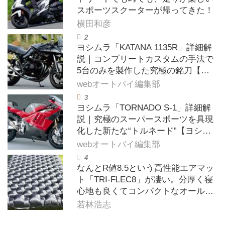
スポーツスクーターが帰ってきた！
横田和彦
ヨシムラ「KATANA 1135R」詳細解
説｜コンプリートカスタムの手法で
5台のみを製作した究極の銘刀【ヨ
シムラ伝】
webオートバイ編集部
ヨシムラ「TORNADO S-1」詳細解
説｜究極のスーパースポーツを具現
化した新たな“トルネード”【ヨシム
ラ伝】
webオートバイ編集部
なんとR値8.5という高性能エアマッ
ト「TRI-FLEC8」が凄い。分厚く寝
心地も良くてコンパクトなオールシ
ーズン対応マットを試してみた〈若
若林浩志
林浩志のスーパー・カブカブ・ダイ