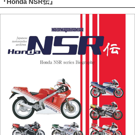
『Honda NSR伝』