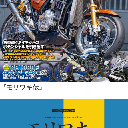
『モリワキ伝』