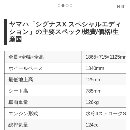
ヤマハ「シグナスX スペシャルエディ
ション」の主要スペック/燃費/価格/生
産国
全長×全幅×全高
1865×715×1125mm
ホイールベース
1340mm
最低地上高
125mm
シート高
785mm
車両重量
126kg
エンジン形式
水冷4ストロークSO
総排気量
124cc