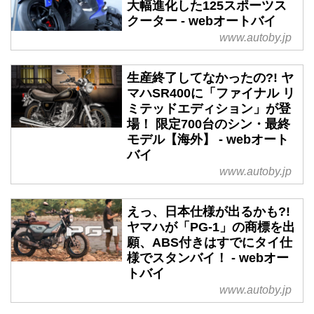
大幅進化した125スポーツス
クーター - webオートバイ
www.autoby.jp
生産終了してなかったの?! ヤ
マハSR400に「ファイナル リ
ミテッドエディション」が登
場！ 限定700台のシン・最終
モデル【海外】 - webオート
バイ
www.autoby.jp
えっ、日本仕様が出るかも?!
ヤマハが「PG-1」の商標を出
願、ABS付きはすでにタイ仕
様でスタンバイ！ - webオー
トバイ
www.autoby.jp