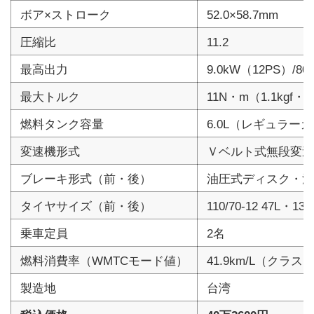
ボア×ストローク
52.0×58.7mm
圧縮比
11.2
最高出力
9.0kW（12PS）/800
最大トルク
11N・m（1.1kgf・m
燃料タンク容量
6.0L（レギュラー
変速機形式
Ｖベルト式無段変速
ブレーキ形式（前・後）
油圧式ディスク・油
タイヤサイズ（前・後）
110/70-12 47L・130/
乗車定員
2名
燃料消費率（WMTCモード値）
41.9km/L（クラ
製造地
台湾