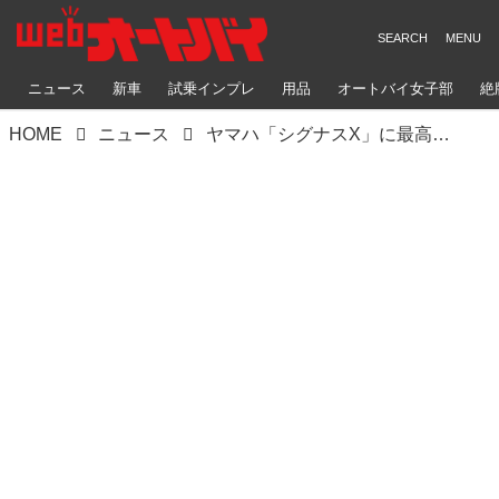
ニュース
新車
試乗インプレ
用品
オートバイ女子部
絶
HOME
ニュース
ヤマハ「シグナスX」に最高峰R1MのDNAを注入！ 800台限定のスペシャルエディションが8/25に発売