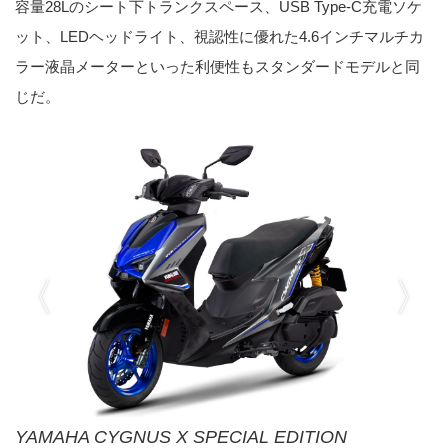
容量28Lのシート下トランクスペース、USB Type-C充電ソケ
ット、LEDヘッドライト、視認性に優れた4.6インチマルチカ
ラー液晶メーターといった利便性もスタンダードモデルと同
じだ。
YAMAHA CYGNUS X SPECIAL EDITION
YAMAHA CYGNUS X SPECIAL EDITION