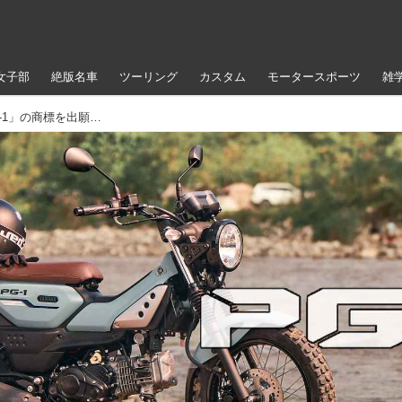
女子部
絶版名車
ツーリング
カスタム
モータースポーツ
雑
えっ、日本仕様が出るかも?! ヤマハが「PG-1」の商標を出願、ABS付きはすでにタイ仕様でスタンバイ！