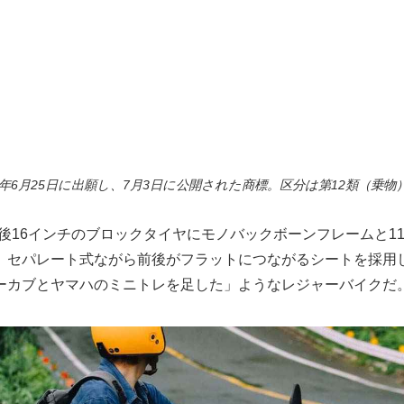
6年6月25日に出願し、7月3日に公開された商標。区分は第12類（乗
前後16インチのブロックタイヤにモノバックボーンフレームと11
、セパレート式ながら前後がフラットにつながるシートを採用
ーカブとヤマハのミニトレを足した」ようなレジャーバイクだ