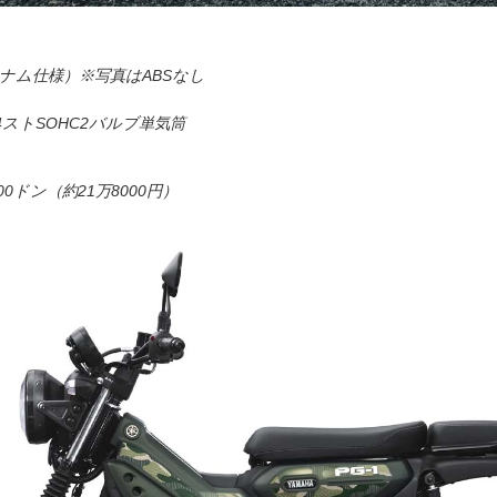
トナム仕様）※写真はABSなし
ストSOHC2バルブ単気筒
00ドン（約21万8000円）