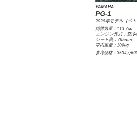
YAMAHA
PG-1
2026年モデル（ベ
総排気量：113.7cc
エンジン形式：空冷4
シート高：795mm
車両重量：109kg
参考価格：3534万60