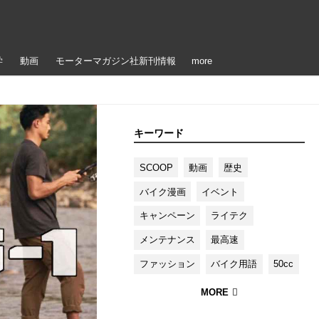
学
動画
モーターマガジン社新刊情報
more
キーワード
SCOOP
動画
歴史
バイク漫画
イベント
キャンペーン
ライテク
メンテナンス
最高速
ファッション
バイク用語
50cc