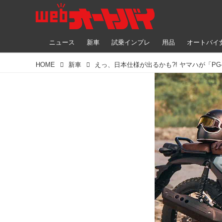
ニュース
新車
試乗インプレ
用品
オートバイ
HOME
新車