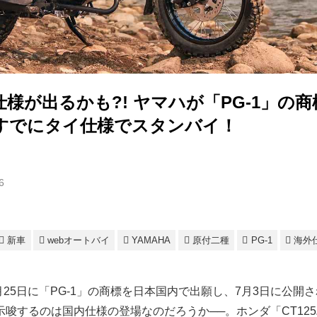
様が出るかも?! ヤマハが「PG-1」の
はすでにタイ仕様でスタンバイ！
6
新車
webオートバイ
YAMAHA
原付二種
PG-1
海外
6月25日に「PG-1」の商標を日本国内で出願し、7月3日に公開
示唆するのは国内仕様の登場なのだろうか──。ホンダ「CT12