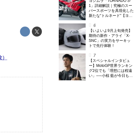
外】
ヨシムラ「TORNADO S-
1」詳細解説｜究極のスー
パースポーツを具現化した
新たな“トルネード”【ヨシ
ムラ伝】
【いよいよ9月上旬発売】
期待の新作・アライ「X-
SNC」の実力をサーキッ
トで先行体験！
枚）
【スペシャルインタビュ
ー】MotoGP世界ランキン
グ2位でも「理想には程遠
い」──小椋 藍が今日も走
り続ける理由