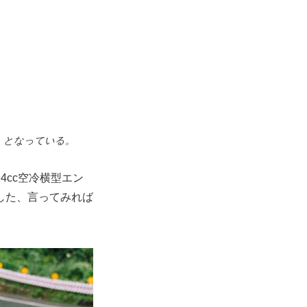
物）となっている。
4cc空冷横型エン
した、言ってみれば
。