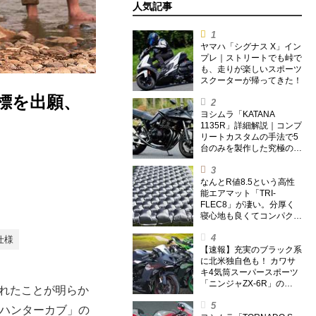
人気記事
ヤマハ「シグナス X」イン
プレ｜ストリートでも峠で
も、走りが楽しいスポーツ
スクーターが帰ってきた！
商標を出願、
ヨシムラ「KATANA
1135R」詳細解説｜コンプ
リートカスタムの手法で5
台のみを製作した究極の銘
刀【ヨシムラ伝】
なんとR値8.5という高性
能エアマット「TRI-
FLEC8」が凄い。分厚く
寝心地も良くてコンパクト
なオールシーズン対応マッ
トを試してみた〈若林浩志
仕様
のスーパー・カブカブ・ダ
【速報】充実のブラック系
イアリーズ Vol.385〉
に北米独自色も！ カワサ
キ4気筒スーパースポーツ
「ニンジャZX-6R」の
されたことが明らか
2027年モデルを発表、2気
筒ニンジャも出たよ【海
5ハンターカブ」の