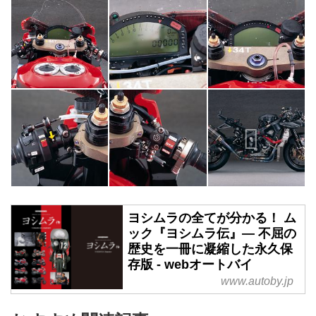
ヨシムラの全てが分かる！ ム
ック『ヨシムラ伝』― 不屈の
歴史を一冊に凝縮した永久保
存版 - webオートバイ
www.autoby.jp