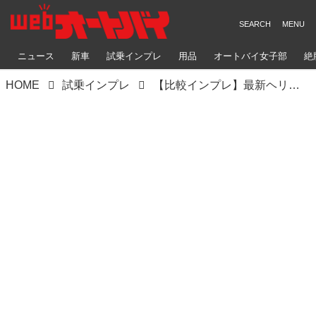
ニュース
新車
試乗インプレ
用品
オートバイ女子部
絶
HOME
試乗インプレ
【比較インプレ】最新ヘリテイジスポーツ4機種｜スズキ「GSX-8T/GSX-8TT」/ホンダ「CB1000F SE」/ヤマハ「XSR900 GP ABS」｜概要・スポーツ性能チェック・総合評価（小川 勤）