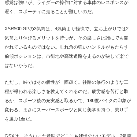
感覚は強いが、ライダーの操作に対する車体のレスポンスが
遅く、スポーティに走ることが難しいのだ。
XSR900 GPの3気筒は、4気筒より軽快で、立ち上がりでは2
気筒より伸びるメリットを持つが、その楽しさは誰にでも開
かれているものではない。垂れ角の強いハンドルがもたらす
前傾ポジションは、市街地や高速道路を走るのが決して楽で
はないからだ。
ただし、峠ではその個性が一際輝く。往路の修行のような工
程が報われる楽しさを教えてくれるのだ。疲労感を苦行と取
るか、スポーツ後の充実感と取るかで、180度バイクの印象が
変わる。まさにスーパースポーツと同じ美学を持つ、乗り手
を選ぶ1台だ。
GSXは、そういった意味でどこにも我慢のないモデル。2気筒