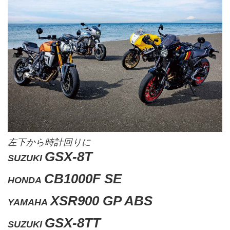
左下から時計回りに
GSX-8T
SUZUKI
CB1000F SE
HONDA
XSR900 GP ABS
YAMAHA
GSX-8TT
SUZUKI