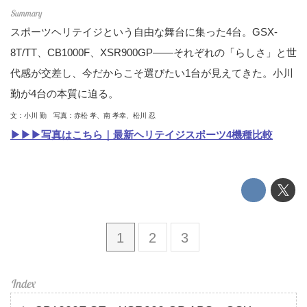
スポーツヘリテイジという自由な舞台に集った4台。GSX-
8T/TT、CB1000F、XSR900GP――それぞれの「らしさ」と世
代感が交差し、今だからこそ選びたい1台が見えてきた。小川
勤が4台の本質に迫る。
文：小川 勤 写真：赤松 孝、南 孝幸、松川 忍
▶▶▶写真はこちら｜最新ヘリテイジスポーツ4機種比較
1
2
3