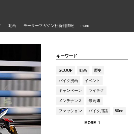
学
動画
モーターマガジン社新刊情報
more
キーワード
SCOOP
動画
歴史
バイク漫画
イベント
キャンペーン
ライテク
メンテナンス
最高速
ファッション
バイク用語
50cc