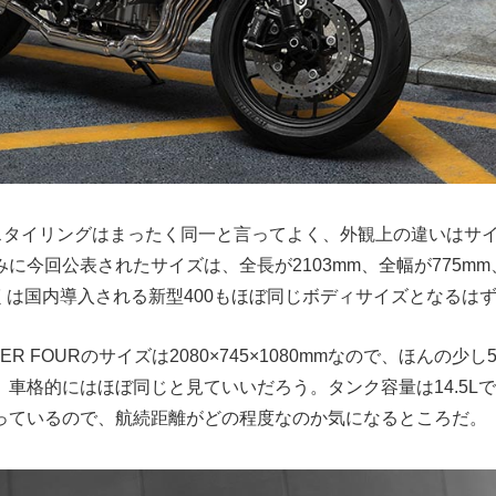
とスタイリングはまったく同一と言ってよく、外観上の違いはサ
に今回公表されたサイズは、全長が2103mm、全幅が775m
らくは国内導入される新型400もほぼ同じボディサイズとなるは
PER FOURのサイズは2080×745×1080mmなので、ほんの少
車格的にはほぼ同じと見ていいだろう。タンク容量は14.5Lで、
っているので、航続距離がどの程度なのか気になるところだ。