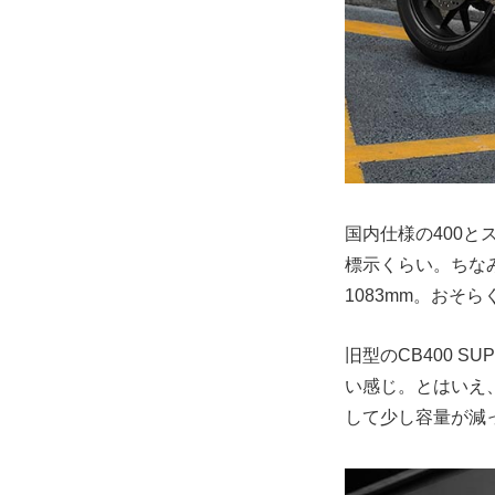
国内仕様の400
標示くらい。ちなみ
1083mm。おそ
旧型のCB400 SU
い感じ。とはいえ、
して少し容量が減