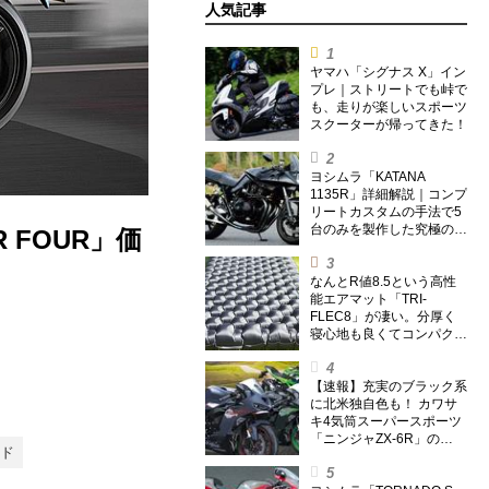
人気記事
ヤマハ「シグナス X」イン
プレ｜ストリートでも峠で
も、走りが楽しいスポーツ
スクーターが帰ってきた！
ヨシムラ「KATANA
1135R」詳細解説｜コンプ
リートカスタムの手法で5
台のみを製作した究極の銘
 FOUR」価
刀【ヨシムラ伝】
なんとR値8.5という高性
能エアマット「TRI-
FLEC8」が凄い。分厚く
寝心地も良くてコンパクト
なオールシーズン対応マッ
トを試してみた〈若林浩志
のスーパー・カブカブ・ダ
【速報】充実のブラック系
イアリーズ Vol.385〉
に北米独自色も！ カワサ
キ4気筒スーパースポーツ
「ニンジャZX-6R」の
ッド
2027年モデルを発表、2気
筒ニンジャも出たよ【海