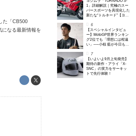
外】
ヨシムラ「TORNADO S-
1」詳細解説｜究極のスー
パースポーツを具現化した
新たな“トルネード”【ヨシ
ムラ伝】
た「CB500
、気になる最新情報を
【スペシャルインタビュ
ー】MotoGP世界ランキン
グ2位でも「理想には程遠
い」──小椋 藍が今日も走
り続ける理由
【いよいよ9月上旬発売】
期待の新作・アライ「X-
SNC」の実力をサーキッ
トで先行体験！