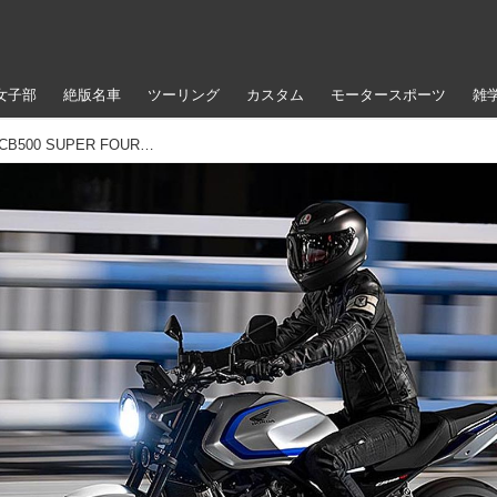
女子部
絶版名車
ツーリング
カスタム
モータースポーツ
雑
【現地価格はほぼ100万円！】ホンダ「CB500 SUPER FOUR」価格＆スペック発表！ 400はどうなる!?