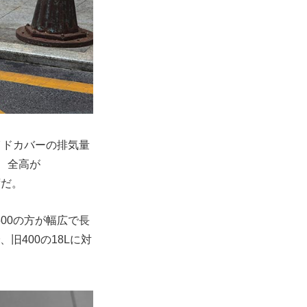
イドカバーの排気量
m、全高が
ずだ。
し500の方が幅広で長
旧400の18Lに対