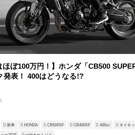
ぼ100万円！】ホンダ「CB500 SUPER
発表！ 400はどうなる!?
5
新車
HONDA
CB500SF
CB400SF
400cc
ネイキ
ー2026
webオートバイ