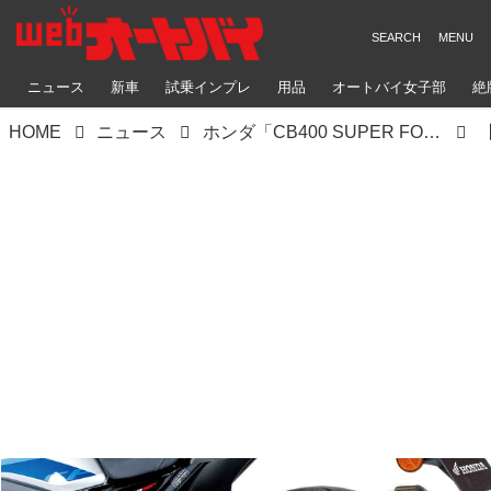
ニュース
新車
試乗インプレ
用品
オートバイ女子部
絶
HOME
ニュース
ホンダ「CB400 SUPER FOUR E-Clutch Concept」｜新型スーパーフォア徹底解説〈シャシー編〉