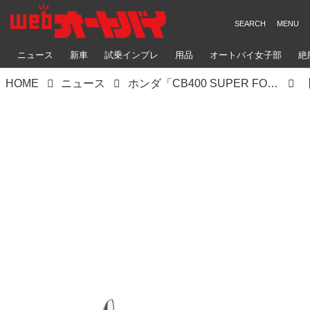
ニュース
新車
試乗インプレ
用品
オートバイ女子部
絶
HOME
ニュース
ホンダ「CB400 SUPER FOUR E-Clutch Concept」｜新型スーパーフォア徹底解説〈シャシー編〉