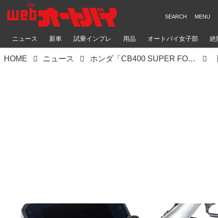
ニュース
新車
試乗インプレ
用品
オートバイ女子部
絶
HOME
ニュース
ホンダ「CB400 SUPER FOUR E-Clutch Concept」｜新型スーパーフォア徹底解説〈シャシー編〉