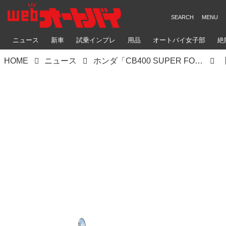
ニュース
新車
試乗インプレ
用品
オートバイ女子部
絶
HOME
ニュース
ホンダ「CB400 SUPER FOUR E-Clutch Concept」｜新型スーパーフォア徹底解説〈シャシー編〉