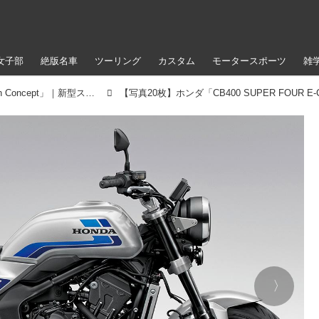
女子部
絶版名車
ツーリング
カスタム
モータースポーツ
雑
ホンダ「CB400 SUPER FOUR E-Clutch Concept」｜新型スーパーフォア徹底解説〈シャシー編〉