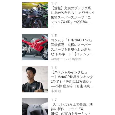
ー・カブカブ・ダイアリー
【速報】充実のブラック系
ズ Vol.385〉
に北米独自色も！ カワサキ4
気筒スーパースポーツ「ニ
ンジャZX-6R」の2027年モ
デルを発表、2気筒ニンジャ
ヨ
も出たよ【海外】
ヨシムラ「TORNADO S-1」
詳細解説｜究極のスーパー
スポーツを具現化した新た
な“トルネード”【ヨシムラ
伝】
webオートバイ編集部
【スペシャルインタビュ
ー】MotoGP世界ランキング
2位でも「理想には程遠い」
──小椋 藍が今日も走り続け
る理由
小川 勤
【いよいよ9月上旬発売】期
待の新作・アライ「X-
SNC」の実力をサーキット