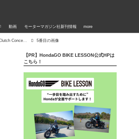
学
動画
モーターマガジン社新刊情報
more
【写真20枚】ホンダ「CB400 SUPER FOUR E-Clutch Concept」解説〈シャシー編〉
5番目の画像
【PR】HondaGO BIKE LESSON公式HPは
こちら！