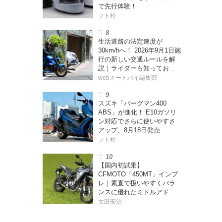
で先行体験！
フト松
生活道路の法定速度が
30km/hへ！ 2026年9月1日施
行の新しい交通ルールを解
説｜ライダーも知っておく
べきポイントをチェック！
webオートバイ編集部
スズキ「バーグマン400
ABS」が進化！ E10ガソリ
ン対応でさらに使いやすさ
アップ、8月18日発売
フト松
【国内初試乗】
CFMOTO「450MT」インプ
レ｜素直で扱いやすくバラ
ンスに優れたミドルアドベ
ンチャー！
太田安治