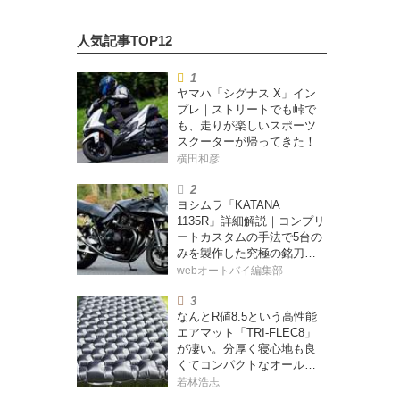
ヤマハ「シグナス X」イン
プレ｜ストリートでも峠で
も、走りが楽しいスポーツ
スクーターが帰ってきた！
横田和彦
ヨシムラ「KATANA
1135R」詳細解説｜コンプリ
ートカスタムの手法で5台の
みを製作した究極の銘刀
【ヨシムラ伝】
webオートバイ編集部
なんとR値8.5という高性能
エアマット「TRI-FLEC8」
が凄い。分厚く寝心地も良
くてコンパクトなオールシ
ーズン対応マットを試して
若林浩志
みた〈若林浩志のスーパ