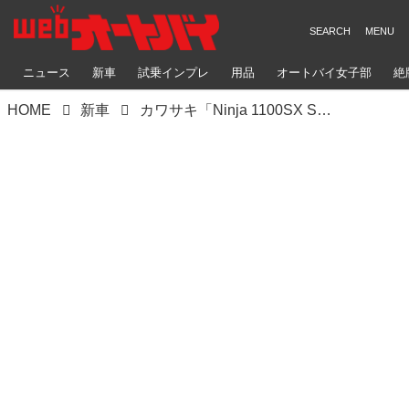
ニュース
新車
試乗インプレ
用品
オートバイ女子部
絶
HOME
新車
カワサキ「Ninja 1100SX SE」撮影レポート｜排気量をアップしながら燃費性能を向上！ ドラレコも新たに標準装備