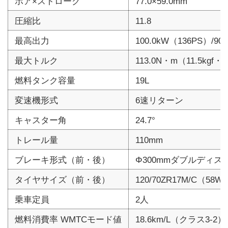
ボア×ストローク
77.0×59.0mm
圧縮比
11.8
最高出力
100.0kW（136PS）/900
最大トルク
113.0N・m（11.5kgf・m
燃料タンク容量
19L
変速機形式
6速リターン
キャスター角
24.7°
トレール量
110mm
ブレーキ形式（前・後）
Φ300mmダブルディス
タイヤサイズ（前・後）
120/70ZR17M/C（58W
乗車定員
2人
燃料消費率 WMTCモード値
18.6km/L（クラス3-