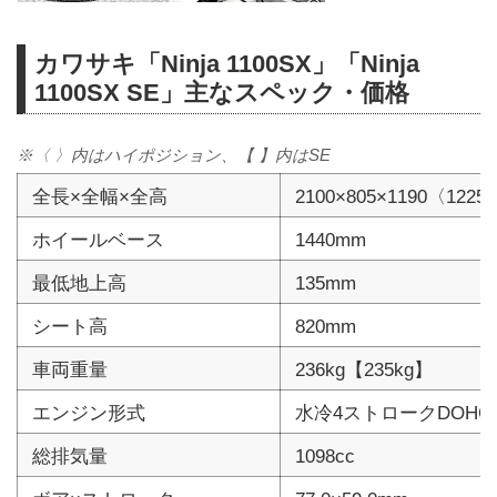
カワサキ「Ninja 1100SX」「Ninja
1100SX SE」主なスペック・価格
※〈 〉内はハイポジション、【 】内はSE
全長×全幅×全高
2100×805×1190〈122
ホイールベース
1440mm
最低地上高
135mm
シート高
820mm
車両重量
236kg【235kg】
エンジン形式
水冷4ストロークDOHC
総排気量
1098cc