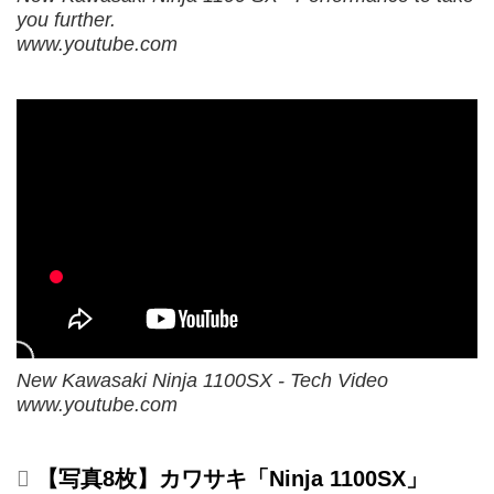
you further.
www.youtube.com
New Kawasaki Ninja 1100SX - Tech Video
www.youtube.com
【写真8枚】カワサキ「Ninja 1100SX」