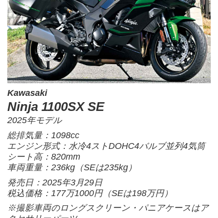
Kawasaki
Ninja 1100SX SE
2025年モデル
総排気量：1098cc
エンジン形式：水冷4ストDOHC4バルブ並列4気筒
シート高：820mm
車両重量：236kg（SEは235kg）
発売日：2025年3月29日
税込価格：177万1000円（SEは198万円）
※撮影車両のロングスクリーン・パニアケースはア