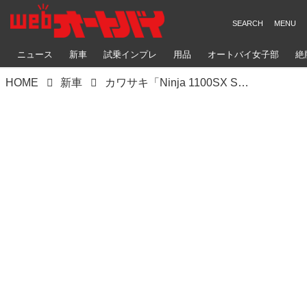
ニュース
新車
試乗インプレ
用品
オートバイ女子部
絶
HOME
新車
カワサキ「Ninja 1100SX SE」撮影レポート｜排気量をアップしながら燃費性能を向上！ ドラレコも新たに標準装備