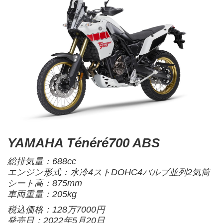
YAMAHA Ténéré700 ABS
総排気量：688cc
エンジン形式：水冷4ストDOHC4バルブ並列2気筒
シート高：875mm
車両重量：205kg
税込価格：128万7000円
発売日：2022年5月20日