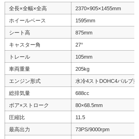
全長×全幅×全高
2370×905×1455mm
ホイールベース
1595mm
シート高
875mm
キャスター角
27°
トレール
105mm
車両重量
205kg
エンジン形式
水冷4ストDOHC4バルブ並
総排気量
688cc
ボア×ストローク
80×68.5mm
圧縮比
11.5
最高出力
73PS/9000rpm