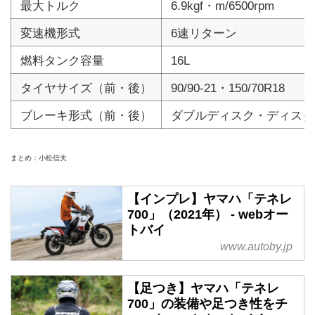
最大トルク
6.9kgf・m/6500rpm
変速機形式
6速リターン
燃料タンク容量
16L
タイヤサイズ（前・後）
90/90-21・150/70R18
ブレーキ形式（前・後）
ダブルディスク・ディスク
まとめ：小松信夫
【インプレ】ヤマハ「テネレ
700」（2021年） - webオー
トバイ
www.autoby.jp
【足つき】ヤマハ「テネレ
700」の装備や足つき性をチ