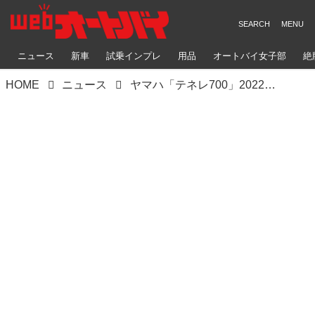
ニュース
新車
試乗インプレ
用品
オートバイ女子部
絶
HOME
ニュース
ヤマハ「テネレ700」2022年モデル発売！ パリダカマシンのDNAを受け継ぐアドベンチャーバイクがマイナーチェンジ