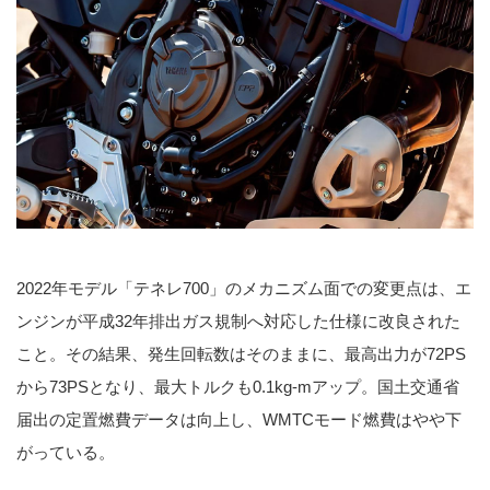
2022年モデル「テネレ700」のメカニズム面での変更点は、エ
ンジンが平成32年排出ガス規制へ対応した仕様に改良された
こと。その結果、発生回転数はそのままに、最高出力が72PS
から73PSとなり、最大トルクも0.1kg-mアップ。国土交通省
届出の定置燃費データは向上し、WMTCモード燃費はやや下
がっている。