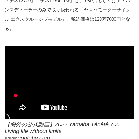
「テネレ700」「テネレ700Low」は、YSP店もしくはアドバ
ンスディーラーのみで取り扱われる「ヤマハモーターサイク
ル エクスクルーシブモデル」。税込価格は128万7000円とな
る。
【海外の公式動画】2022 Yamaha Ténéré 700 -
Living life without limits
www.youtube.com