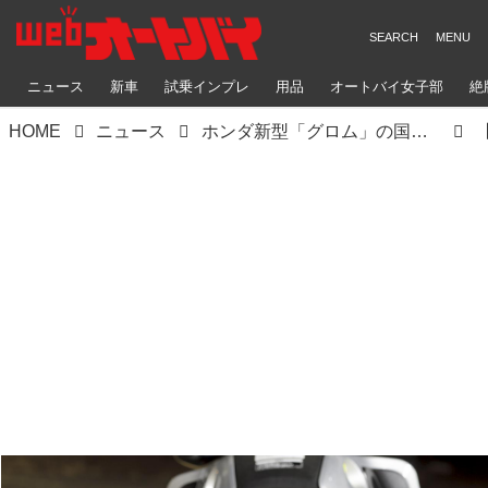
ニュース
新車
試乗インプレ
用品
オートバイ女子部
絶
HOME
ニュース
ホンダ新型「グロム」の国内市販予定車の姿が明らかに！ 28枚の写真でチェック【2021速報】