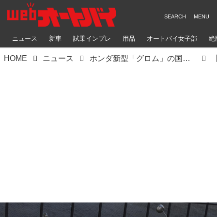
ニュース
新車
試乗インプレ
用品
オートバイ女子部
絶
HOME
ニュース
ホンダ新型「グロム」の国内市販予定車の姿が明らかに！ 28枚の写真でチェック【2021速報】